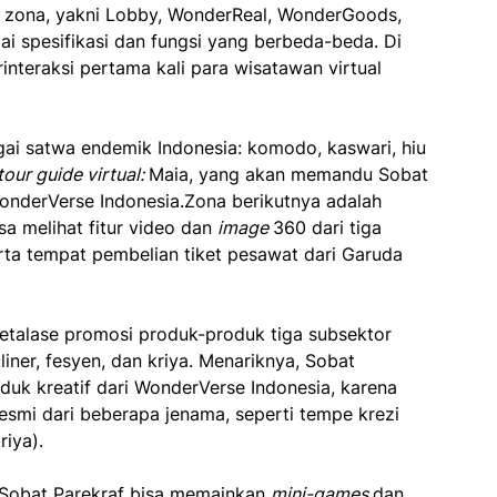
 zona, yakni Lobby, WonderReal, WonderGoods,
i spesifikasi dan fungsi yang berbeda-beda. Di
nteraksi pertama kali para wisatawan virtual
gai satwa endemik Indonesia: komodo, kaswari, hiu
tour guide virtual:
Maia, yang akan memandu Sobat
WonderVerse Indonesia.Zona berikutnya adalah
sa melihat fitur video dan
image
360 dari tiga
erta tempat pembelian tiket pesawat dari Garuda
talase promosi produk-produk tiga subsektor
liner, fesyen, dan kriya. Menariknya, Sobat
uk kreatif dari WonderVerse Indonesia, karena
esmi dari beberapa jenama, seperti tempe krezi
riya).
i Sobat Parekraf bisa memainkan
mini-games
dan