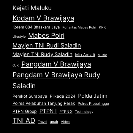
Kejati Maluku
Kodam V Brawijaya
Korem 084 Bhaskara Jaya
KPK
Korlantas Mabes Polri
Mabes Polri
Lifestyle
Mayjen TNI Rudi Saladin
Mayjen TNI Rudy Saladin
Mia Amiati
Music
Pangdam V Brawijaya
OJK
Pangdam V Brawijaya Rudy
Saladin
Polda Jatim
Pemkot Surabaya
Pilkada 2024
Polres Pelabuhan Tanjung Perak
Polres Probolinggo
PTPN I
PTPN Group
PTPN X
Technology
TNI AD
unair
Travel
Video