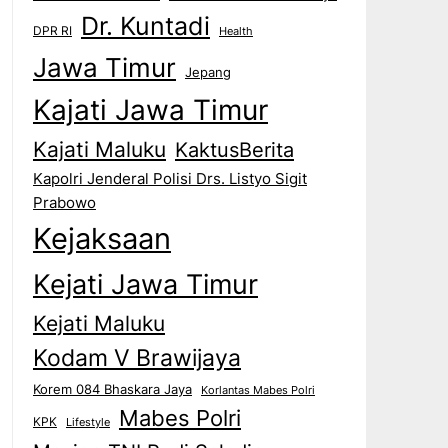
Dr. Kuntadi
DPR RI
Health
Jawa Timur
Jepang
Kajati Jawa Timur
Kajati Maluku
KaktusBerita
Kapolri Jenderal Polisi Drs. Listyo Sigit
Prabowo
Kejaksaan
Kejati Jawa Timur
Kejati Maluku
Kodam V Brawijaya
Korem 084 Bhaskara Jaya
Korlantas Mabes Polri
Mabes Polri
KPK
Lifestyle