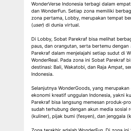
WonderVerse Indonesia terbagi dalam empat
dan WonderFun. Setiap zona memiliki berbaga
zona pertama, Lobby, merupakan tempat beri
(
user
) di dunia virtual.
Di Lobby, Sobat Parekraf bisa melihat berba
paus, dan orangutan, serta bertemu dengan
Parekraf dalam menjelajahi setiap sudut di 
WonderReal. Pada zona ini Sobat Parekraf bi
destinasi: Bali, Wakatobi, dan Raja Ampat, s
Indonesia.
Selanjutnya WonderGoods, yang merupakan e
ekonomi kreatif unggulan Indonesia, yakni ku
Parekraf bisa langsung memesan produk-prod
sudah terhubung dengan akun media sosial r
(kuliner), pijak bumi (fesyen), dan jenggala (k
Zona terakhir adalah WonderFun. Di zona in