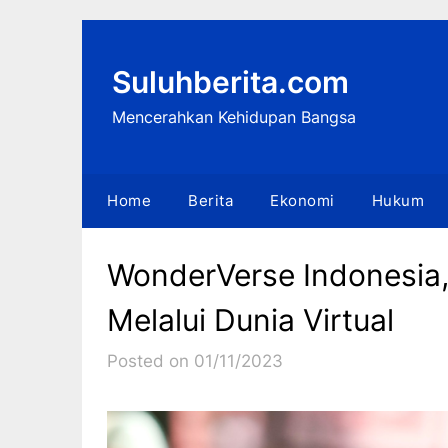
Skip
to
content
Suluhberita.com
Mencerahkan Kehidupan Bangsa
Home
Berita
Ekonomi
Hukum
WonderVerse Indonesia,
Melalui Dunia Virtual
Posted on 01/11/2023