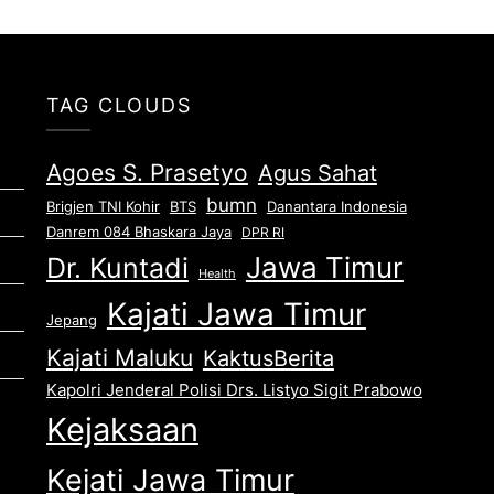
TAG CLOUDS
Agoes S. Prasetyo
Agus Sahat
bumn
Brigjen TNI Kohir
Danantara Indonesia
BTS
Danrem 084 Bhaskara Jaya
DPR RI
Jawa Timur
Dr. Kuntadi
Health
Kajati Jawa Timur
Jepang
Kajati Maluku
KaktusBerita
Kapolri Jenderal Polisi Drs. Listyo Sigit Prabowo
Kejaksaan
Kejati Jawa Timur