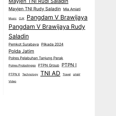
Mayjen TNI Rudi Saladin
Mayjen TNI Rudy Saladin
Mia Amiati
Pangdam V Brawijaya
Music
OJK
Pangdam V Brawijaya Rudy
Saladin
Pemkot Surabaya
Pilkada 2024
Polda Jatim
Polres Pelabuhan Tanjung Perak
PTPN I
PTPN Group
Polres Probolinggo
TNI AD
PTPN X
unair
Technology
Travel
Video