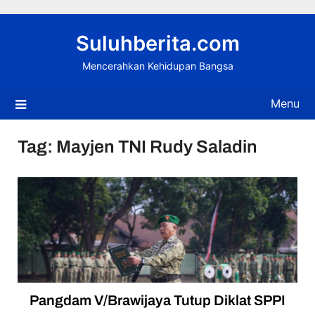
Skip
to
Suluhberita.com
content
Mencerahkan Kehidupan Bangsa
Menu
Tag:
Mayjen TNI Rudy Saladin
Pangdam V/Brawijaya Tutup Diklat SPPI