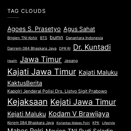
TAG CLOUDS
Agoes S. Prasetyo
Agus Sahat
bumn
Brigjen TNI Kohir
Danantara Indonesia
BTS
Dr. Kuntadi
Danrem 084 Bhaskara Jaya
DPR RI
Jawa Timur
Jepang
Health
Kajati Jawa Timur
Kajati Maluku
KaktusBerita
Kapolri Jenderal Polisi Drs. Listyo Sigit Prabowo
Kejaksaan
Kejati Jawa Timur
Kodam V Brawijaya
Kejati Maluku
Korem 084 Bhaskara Jaya
KPK
Lifestyle
Korlantas Mabes Polri
Mabes Polri
Mayjen TNI Rudi Saladin