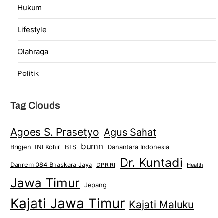
Hukum
Lifestyle
Olahraga
Politik
Tag Clouds
Agoes S. Prasetyo
Agus Sahat
bumn
Brigjen TNI Kohir
Danantara Indonesia
BTS
Dr. Kuntadi
Danrem 084 Bhaskara Jaya
DPR RI
Health
Jawa Timur
Jepang
Kajati Jawa Timur
Kajati Maluku