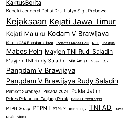
KaktusBerita
Kapolri Jenderal Polisi Drs. Listyo Sigit Prabowo
Kejaksaan
Kejati Jawa Timur
Kodam V Brawijaya
Kejati Maluku
Korem 084 Bhaskara Jaya
KPK
Lifestyle
Korlantas Mabes Polri
Mabes Polri
Mayjen TNI Rudi Saladin
Mayjen TNI Rudy Saladin
Mia Amiati
Music
OJK
Pangdam V Brawijaya
Pangdam V Brawijaya Rudy Saladin
Polda Jatim
Pemkot Surabaya
Pilkada 2024
Polres Pelabuhan Tanjung Perak
Polres Probolinggo
TNI AD
PTPN I
PTPN Group
PTPN X
Technology
Travel
unair
Video