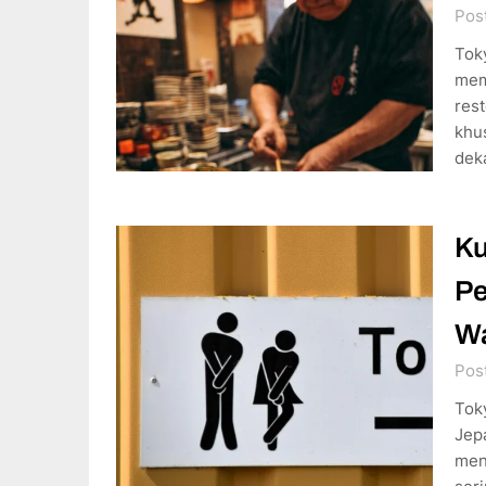
Pos
Tok
memp
res
khu
dek
Ku
Pe
Wa
Pos
Tok
Jep
meng