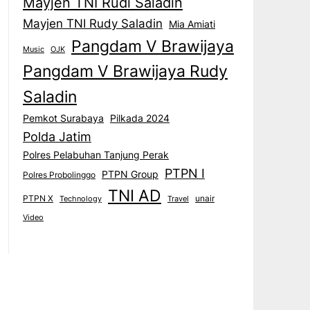
Mayjen TNI Rudi Saladin
Mayjen TNI Rudy Saladin
Mia Amiati
Pangdam V Brawijaya
Music
OJK
Pangdam V Brawijaya Rudy
Saladin
Pemkot Surabaya
Pilkada 2024
Polda Jatim
Polres Pelabuhan Tanjung Perak
PTPN I
PTPN Group
Polres Probolinggo
TNI AD
PTPN X
unair
Technology
Travel
Video