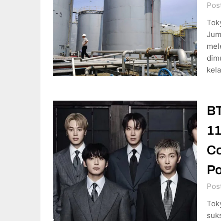
Pos
Tok
Jum
mel
dimu
kela
BT
11
Co
Po
Pos
Tok
suk