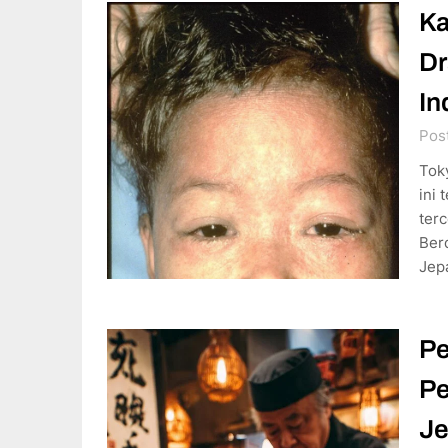
Ka
Dr
In
Pos
Tok
ini
terc
Berd
Jep
Pe
Pe
Je