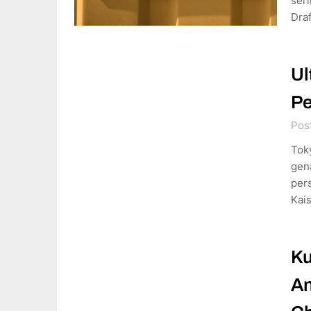
seri
Dra
Ul
Pe
Pos
Tok
gena
pers
Kais
Ku
An