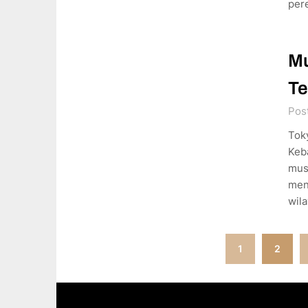
pere
Mu
Te
Pos
Tok
Keb
musi
men
wila
Posts
1
2
pagination