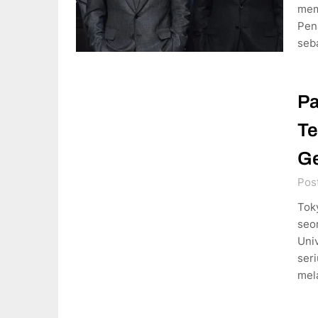
mem
Pen
seb
Pa
Te
Ge
Pos
Toky
seo
Uni
ser
mel