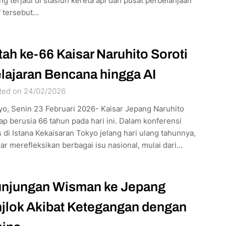
ng terjadi di stasiun kereta api dan pusat perbelanjaan
f tersebut…
tah ke-66 Kaisar Naruhito Soroti
lajaran Bencana hingga AI
ted on 24/02/2026
yo, Senin 23 Februari 2026- Kaisar Jepang Naruhito
p berusia 66 tahun pada hari ini. Dalam konferensi
 di Istana Kekaisaran Tokyo jelang hari ulang tahunnya,
ar merefleksikan berbagai isu nasional, mulai dari…
njungan Wisman ke Jepang
jlok Akibat Ketegangan dengan