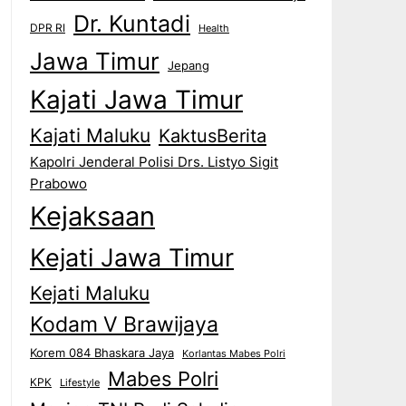
Dr. Kuntadi
DPR RI
Health
Jawa Timur
Jepang
Kajati Jawa Timur
Kajati Maluku
KaktusBerita
Kapolri Jenderal Polisi Drs. Listyo Sigit
Prabowo
Kejaksaan
Kejati Jawa Timur
Kejati Maluku
Kodam V Brawijaya
Korem 084 Bhaskara Jaya
Korlantas Mabes Polri
Mabes Polri
KPK
Lifestyle