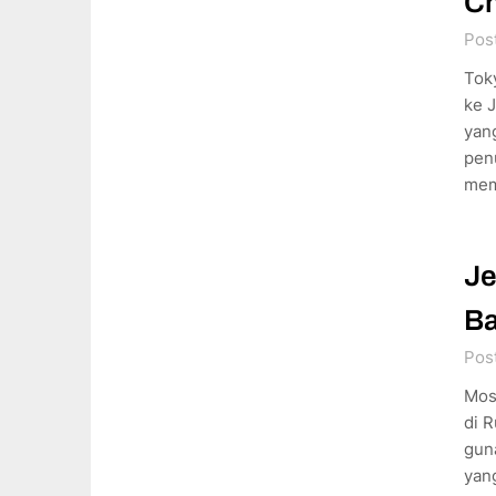
Ch
Pos
Tok
ke 
yan
pen
mem
Je
Ba
Pos
Mos
di R
gun
yan