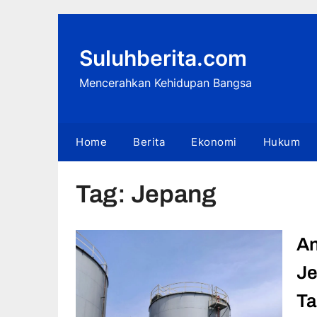
Skip
to
content
Suluhberita.com
Mencerahkan Kehidupan Bangsa
Home
Berita
Ekonomi
Hukum
Tag:
Jepang
An
Je
Ta