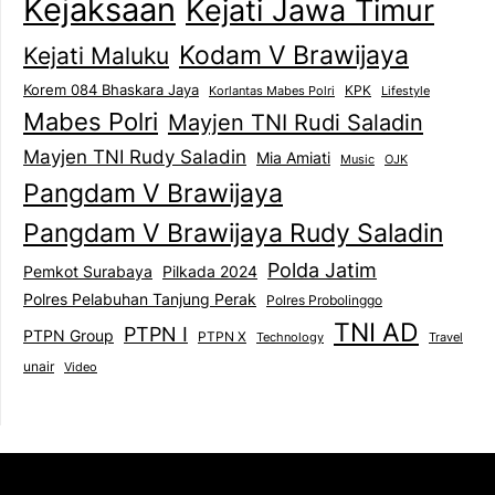
Kejaksaan
Kejati Jawa Timur
Kodam V Brawijaya
Kejati Maluku
Korem 084 Bhaskara Jaya
KPK
Lifestyle
Korlantas Mabes Polri
Mabes Polri
Mayjen TNI Rudi Saladin
Mayjen TNI Rudy Saladin
Mia Amiati
Music
OJK
Pangdam V Brawijaya
Pangdam V Brawijaya Rudy Saladin
Polda Jatim
Pemkot Surabaya
Pilkada 2024
Polres Pelabuhan Tanjung Perak
Polres Probolinggo
TNI AD
PTPN I
PTPN Group
PTPN X
Technology
Travel
unair
Video