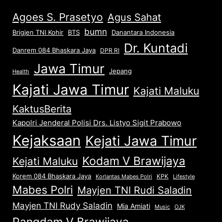
Agoes S. Prasetyo
Agus Sahat
bumn
Brigjen TNI Kohir
Danantara Indonesia
BTS
Dr. Kuntadi
Danrem 084 Bhaskara Jaya
DPR RI
Jawa Timur
Jepang
Health
Kajati Jawa Timur
Kajati Maluku
KaktusBerita
Kapolri Jenderal Polisi Drs. Listyo Sigit Prabowo
Kejaksaan
Kejati Jawa Timur
Kodam V Brawijaya
Kejati Maluku
Korem 084 Bhaskara Jaya
KPK
Lifestyle
Korlantas Mabes Polri
Mabes Polri
Mayjen TNI Rudi Saladin
Mayjen TNI Rudy Saladin
Mia Amiati
Music
OJK
Pangdam V Brawijaya