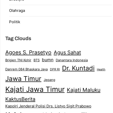
Olahraga
Politik
Tag Clouds
Agoes S. Prasetyo
Agus Sahat
bumn
Brigjen TNI Kohir
Danantara Indonesia
BTS
Dr. Kuntadi
Danrem 084 Bhaskara Jaya
DPR RI
Health
Jawa Timur
Jepang
Kajati Jawa Timur
Kajati Maluku
KaktusBerita
Kapolri Jenderal Polisi Drs. Listyo Sigit Prabowo