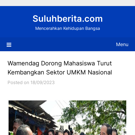
Skip
to
Suluhberita.com
content
Mencerahkan Kehidupan Bangsa
Menu
Wamendag Dorong Mahasiswa Turut
Kembangkan Sektor UMKM Nasional
Posted on 18/09/2023