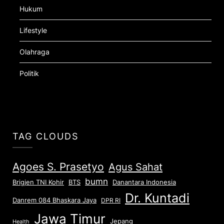
Hukum
Lifestyle
Olahraga
Politik
TAG CLOUDS
Agoes S. Prasetyo
Agus Sahat
bumn
Brigjen TNI Kohir
Danantara Indonesia
BTS
Dr. Kuntadi
Danrem 084 Bhaskara Jaya
DPR RI
Jawa Timur
Jepang
Health