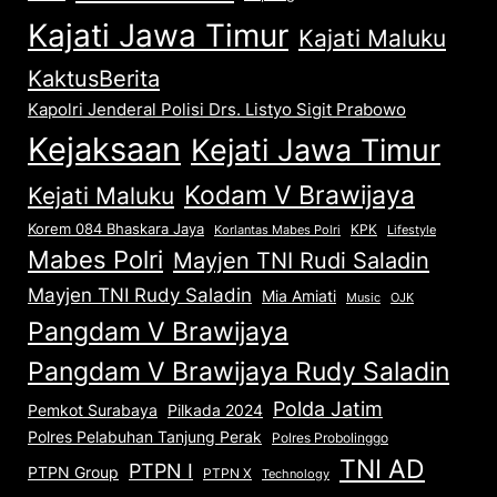
Kajati Jawa Timur
Kajati Maluku
KaktusBerita
Kapolri Jenderal Polisi Drs. Listyo Sigit Prabowo
Kejaksaan
Kejati Jawa Timur
Kodam V Brawijaya
Kejati Maluku
Korem 084 Bhaskara Jaya
KPK
Lifestyle
Korlantas Mabes Polri
Mabes Polri
Mayjen TNI Rudi Saladin
Mayjen TNI Rudy Saladin
Mia Amiati
Music
OJK
Pangdam V Brawijaya
Pangdam V Brawijaya Rudy Saladin
Polda Jatim
Pemkot Surabaya
Pilkada 2024
Polres Pelabuhan Tanjung Perak
Polres Probolinggo
TNI AD
PTPN I
PTPN Group
PTPN X
Technology