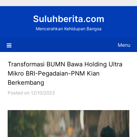
Skip
to
Suluhberita.com
content
Mencerahkan Kehidupan Bangsa
Menu
Transformasi BUMN Bawa Holding Ultra
Mikro BRI-Pegadaian-PNM Kian
Berkembang
Posted on 12/10/2023