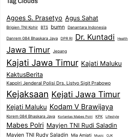
Tag Clouds
Agoes S. Prasetyo
Agus Sahat
bumn
Brigjen TNI Kohir
Danantara Indonesia
BTS
Dr. Kuntadi
Danrem 084 Bhaskara Jaya
DPR RI
Health
Jawa Timur
Jepang
Kajati Jawa Timur
Kajati Maluku
KaktusBerita
Kapolri Jenderal Polisi Drs. Listyo Sigit Prabowo
Kejaksaan
Kejati Jawa Timur
Kodam V Brawijaya
Kejati Maluku
Korem 084 Bhaskara Jaya
KPK
Lifestyle
Korlantas Mabes Polri
Mabes Polri
Mayjen TNI Rudi Saladin
Mayjen TNI Rudy Saladin
Mia Amiati
Music
OJK