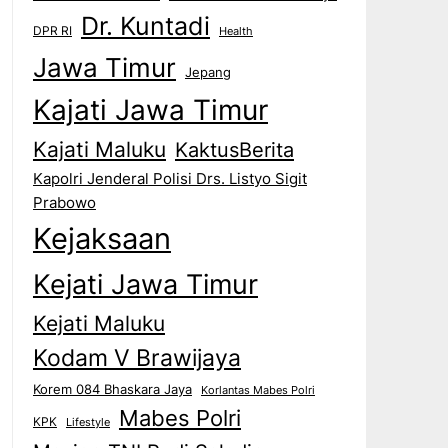
Dr. Kuntadi
DPR RI
Health
Jawa Timur
Jepang
Kajati Jawa Timur
Kajati Maluku
KaktusBerita
Kapolri Jenderal Polisi Drs. Listyo Sigit
Prabowo
Kejaksaan
Kejati Jawa Timur
Kejati Maluku
Kodam V Brawijaya
Korem 084 Bhaskara Jaya
Korlantas Mabes Polri
Mabes Polri
KPK
Lifestyle