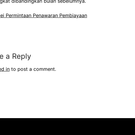
ngkat dibandingkan bulan sebelumnya.
vei Permintaan Penawaran Pembiayaan​
e a Reply
ed in
to post a comment.