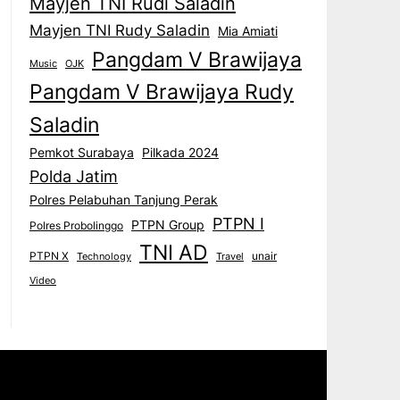
Mayjen TNI Rudi Saladin
Mayjen TNI Rudy Saladin
Mia Amiati
Pangdam V Brawijaya
Music
OJK
Pangdam V Brawijaya Rudy
Saladin
Pemkot Surabaya
Pilkada 2024
Polda Jatim
Polres Pelabuhan Tanjung Perak
PTPN I
PTPN Group
Polres Probolinggo
TNI AD
PTPN X
unair
Technology
Travel
Video