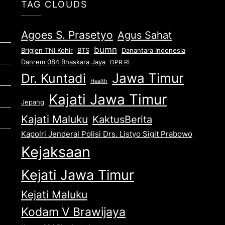
TAG CLOUDS
Agoes S. Prasetyo
Agus Sahat
bumn
Brigjen TNI Kohir
Danantara Indonesia
BTS
Danrem 084 Bhaskara Jaya
DPR RI
Jawa Timur
Dr. Kuntadi
Health
Kajati Jawa Timur
Jepang
Kajati Maluku
KaktusBerita
Kapolri Jenderal Polisi Drs. Listyo Sigit Prabowo
Kejaksaan
Kejati Jawa Timur
Kejati Maluku
Kodam V Brawijaya