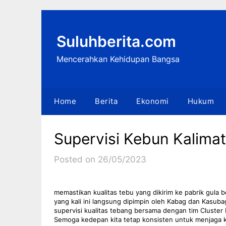
Skip
to
content
Suluhberita.com
Mencerahkan Kehidupan Bangsa
Home
Berita
Ekonomi
Hukum
Supervisi Kebun Kalimati
Posted on 26/05/2023
memastikan kualitas tebu yang dikirim ke pabrik gula
yang kali ini langsung dipimpin oleh Kabag dan Kasubag
supervisi kualitas tebang bersama dengan tim Cluster 
Semoga kedepan kita tetap konsisten untuk menjaga ku