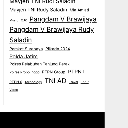
Mayjen TNI Rudi Saladin
Mayjen TNI Rudy Saladin
Mia Amiati
Pangdam V Brawijaya
Music
OJK
Pangdam V Brawijaya Rudy
Saladin
Pemkot Surabaya
Pilkada 2024
Polda Jatim
Polres Pelabuhan Tanjung Perak
PTPN I
PTPN Group
Polres Probolinggo
TNI AD
PTPN X
unair
Technology
Travel
Video