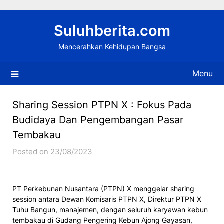
Skip
to
Suluhberita.com
content
Mencerahkan Kehidupan Bangsa
Menu
Sharing Session PTPN X : Fokus Pada
Budidaya Dan Pengembangan Pasar
Tembakau
Posted on 23/08/2023
PT Perkebunan Nusantara (PTPN) X menggelar sharing
session antara Dewan Komisaris PTPN X, Direktur PTPN X
Tuhu Bangun, manajemen, dengan seluruh karyawan kebun
tembakau di Gudang Pengering Kebun Ajong Gayasan,