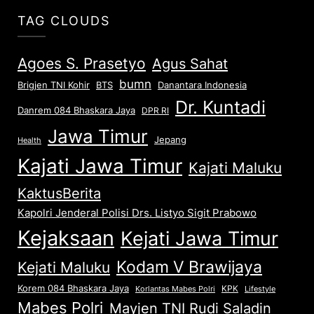
TAG CLOUDS
Agoes S. Prasetyo
Agus Sahat
bumn
Brigjen TNI Kohir
Danantara Indonesia
BTS
Dr. Kuntadi
Danrem 084 Bhaskara Jaya
DPR RI
Jawa Timur
Jepang
Health
Kajati Jawa Timur
Kajati Maluku
KaktusBerita
Kapolri Jenderal Polisi Drs. Listyo Sigit Prabowo
Kejaksaan
Kejati Jawa Timur
Kodam V Brawijaya
Kejati Maluku
Korem 084 Bhaskara Jaya
KPK
Lifestyle
Korlantas Mabes Polri
Mabes Polri
Mayjen TNI Rudi Saladin