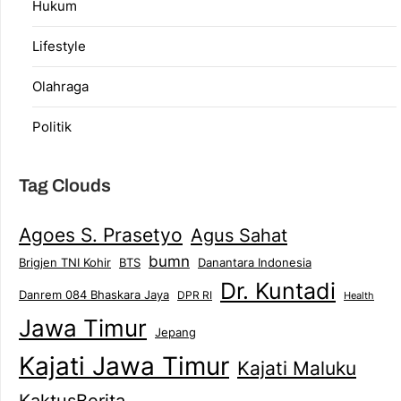
Hukum
Lifestyle
Olahraga
Politik
Tag Clouds
Agoes S. Prasetyo
Agus Sahat
bumn
Brigjen TNI Kohir
Danantara Indonesia
BTS
Dr. Kuntadi
Danrem 084 Bhaskara Jaya
DPR RI
Health
Jawa Timur
Jepang
Kajati Jawa Timur
Kajati Maluku