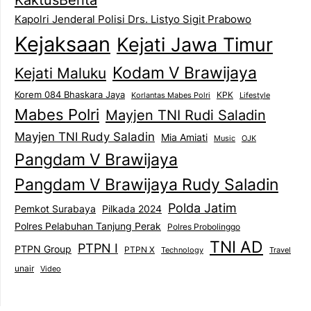
KaktusBerita
Kapolri Jenderal Polisi Drs. Listyo Sigit Prabowo
Kejaksaan
Kejati Jawa Timur
Kodam V Brawijaya
Kejati Maluku
Korem 084 Bhaskara Jaya
KPK
Lifestyle
Korlantas Mabes Polri
Mabes Polri
Mayjen TNI Rudi Saladin
Mayjen TNI Rudy Saladin
Mia Amiati
Music
OJK
Pangdam V Brawijaya
Pangdam V Brawijaya Rudy Saladin
Polda Jatim
Pemkot Surabaya
Pilkada 2024
Polres Pelabuhan Tanjung Perak
Polres Probolinggo
TNI AD
PTPN I
PTPN Group
PTPN X
Technology
Travel
unair
Video