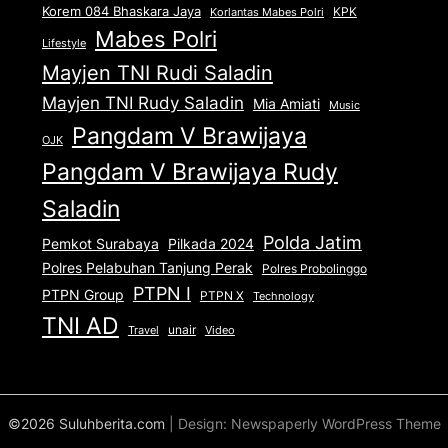
Korem 084 Bhaskara Jaya
KPK
Korlantas Mabes Polri
Mabes Polri
Lifestyle
Mayjen TNI Rudi Saladin
Mayjen TNI Rudy Saladin
Mia Amiati
Music
Pangdam V Brawijaya
OJK
Pangdam V Brawijaya Rudy
Saladin
Polda Jatim
Pemkot Surabaya
Pilkada 2024
Polres Pelabuhan Tanjung Perak
Polres Probolinggo
PTPN I
PTPN Group
PTPN X
Technology
TNI AD
unair
Travel
Video
©2026 Suluhberita.com
| Design:
Newspaperly WordPress Theme