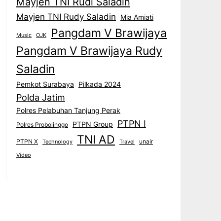
Mayjen TNI Rudi Saladin
Mayjen TNI Rudy Saladin
Mia Amiati
Pangdam V Brawijaya
Music
OJK
Pangdam V Brawijaya Rudy
Saladin
Pemkot Surabaya
Pilkada 2024
Polda Jatim
Polres Pelabuhan Tanjung Perak
PTPN I
PTPN Group
Polres Probolinggo
TNI AD
PTPN X
unair
Technology
Travel
Video