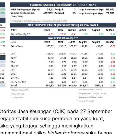
Otoritas Jasa Keuangan (OJK) pada 27 September
terjaga stabil didukung permodalan yang kuat,
isiko yang terjaga
sehingga meningkatkan
u memitigasi risiko
higher for longer
suku bunga