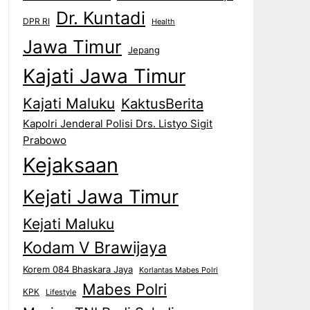
Dr. Kuntadi
DPR RI
Health
Jawa Timur
Jepang
Kajati Jawa Timur
Kajati Maluku
KaktusBerita
Kapolri Jenderal Polisi Drs. Listyo Sigit
Prabowo
Kejaksaan
Kejati Jawa Timur
Kejati Maluku
Kodam V Brawijaya
Korem 084 Bhaskara Jaya
Korlantas Mabes Polri
Mabes Polri
KPK
Lifestyle