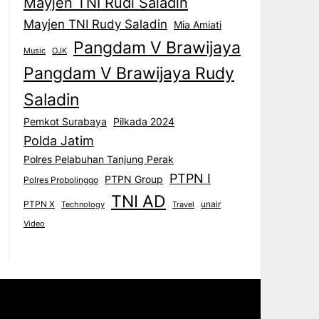
Mayjen TNI Rudi Saladin
Mayjen TNI Rudy Saladin
Mia Amiati
Pangdam V Brawijaya
Music
OJK
Pangdam V Brawijaya Rudy
Saladin
Pemkot Surabaya
Pilkada 2024
Polda Jatim
Polres Pelabuhan Tanjung Perak
PTPN I
PTPN Group
Polres Probolinggo
TNI AD
PTPN X
unair
Technology
Travel
Video