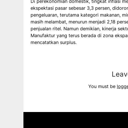
Di perekonomian domestik, tingkat inflasi m
ekspektasi pasar sebesar 3,3 persen, didor
pengeluaran, terutama kategori makanan, min
masih melambat, menurun menjadi 2,18 per
penjualan ritel. Namun demikian, kinerja sekto
Manufaktur yang terus berada di zona eksp
mencatatkan surplus.
Leav
You must be
logg