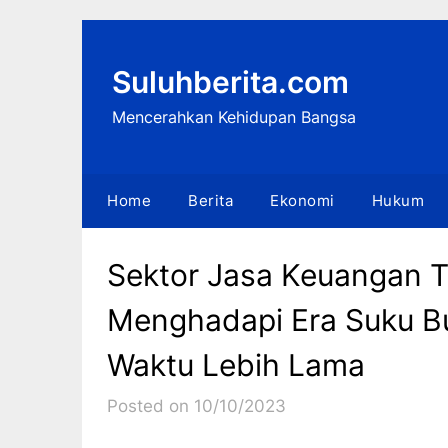
Skip
to
content
Suluhberita.com
Mencerahkan Kehidupan Bangsa
Home
Berita
Ekonomi
Hukum
Sektor Jasa Keuangan T
Menghadapi Era Suku Bu
Waktu Lebih Lama
Posted on 10/10/2023