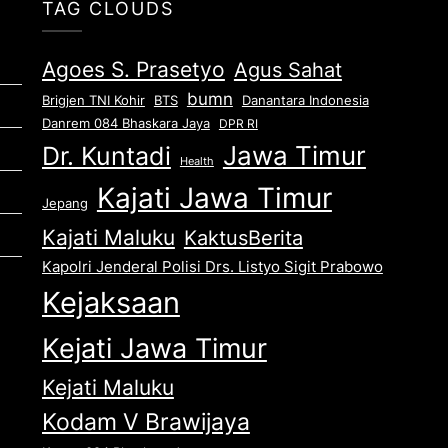
TAG CLOUDS
Agoes S. Prasetyo
Agus Sahat
bumn
Brigjen TNI Kohir
Danantara Indonesia
BTS
Danrem 084 Bhaskara Jaya
DPR RI
Jawa Timur
Dr. Kuntadi
Health
Kajati Jawa Timur
Jepang
Kajati Maluku
KaktusBerita
Kapolri Jenderal Polisi Drs. Listyo Sigit Prabowo
Kejaksaan
Kejati Jawa Timur
Kejati Maluku
Kodam V Brawijaya