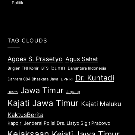
Politik
TAG CLOUDS
Agoes S. Prasetyo
Agus Sahat
bumn
Brigjen TNI Kohir
Danantara Indonesia
BTS
Dr. Kuntadi
Danrem 084 Bhaskara Jaya
DPR RI
Jawa Timur
Jepang
Health
Kajati Jawa Timur
Kajati Maluku
KaktusBerita
Kapolri Jenderal Polisi Drs. Listyo Sigit Prabowo
Kejaksaan
Kejati Jawa Timur