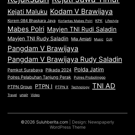
Kodam V Brawijaya
Kejati Maluku
Korem 084 Bhaskara Jaya
KPK
Lifestyle
Korlantas Mabes Polri
Mabes Polri
Mayjen TNI Rudi Saladin
Mayjen TNI Rudy Saladin
Mia Amiati
Music
OJK
Pangdam V Brawijaya
Pangdam V Brawijaya Rudy Saladin
Polda Jatim
Pemkot Surabaya
Pilkada 2024
Polres Pelabuhan Tanjung Perak
Polres Probolinggo
TNI AD
PTPN I
PTPN Group
PTPN X
Technology
unair
Travel
Video
©2026 Suluhberita.com
| Design:
Newspaperly
WordPress Theme