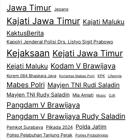
Jawa Timur
Jepang
Kajati Jawa Timur
Kajati Maluku
KaktusBerita
Kapolri Jenderal Polisi Drs. Listyo Sigit Prabowo
Kejaksaan
Kejati Jawa Timur
Kodam V Brawijaya
Kejati Maluku
Korem 084 Bhaskara Jaya
KPK
Lifestyle
Korlantas Mabes Polri
Mabes Polri
Mayjen TNI Rudi Saladin
Mayjen TNI Rudy Saladin
Mia Amiati
Music
OJK
Pangdam V Brawijaya
Pangdam V Brawijaya Rudy Saladin
Polda Jatim
Pemkot Surabaya
Pilkada 2024
Polres Pelabuhan Tanjung Perak
Polres Probolinggo