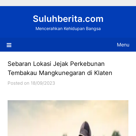
Skip
to
Suluhberita.com
content
Mencerahkan Kehidupan Bangsa
Menu
Sebaran Lokasi Jejak Perkebunan
Tembakau Mangkunegaran di Klaten
Posted on 18/09/2023