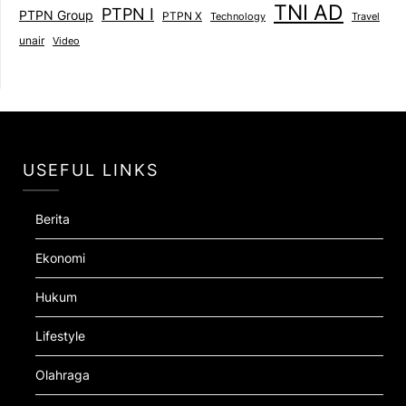
TNI AD
PTPN I
PTPN Group
PTPN X
Technology
Travel
unair
Video
USEFUL LINKS
Berita
Ekonomi
Hukum
Lifestyle
Olahraga