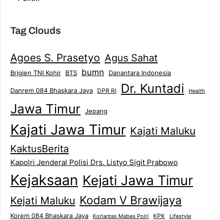
Tag Clouds
Agoes S. Prasetyo
Agus Sahat
bumn
Brigjen TNI Kohir
Danantara Indonesia
BTS
Dr. Kuntadi
Danrem 084 Bhaskara Jaya
DPR RI
Health
Jawa Timur
Jepang
Kajati Jawa Timur
Kajati Maluku
KaktusBerita
Kapolri Jenderal Polisi Drs. Listyo Sigit Prabowo
Kejaksaan
Kejati Jawa Timur
Kodam V Brawijaya
Kejati Maluku
Korem 084 Bhaskara Jaya
KPK
Lifestyle
Korlantas Mabes Polri