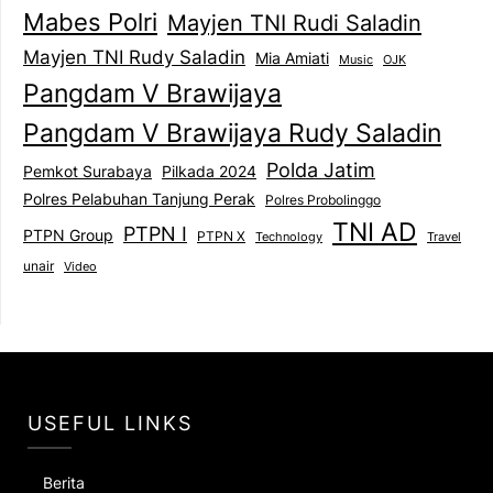
Mabes Polri
Mayjen TNI Rudi Saladin
Mayjen TNI Rudy Saladin
Mia Amiati
Music
OJK
Pangdam V Brawijaya
Pangdam V Brawijaya Rudy Saladin
Polda Jatim
Pemkot Surabaya
Pilkada 2024
Polres Pelabuhan Tanjung Perak
Polres Probolinggo
TNI AD
PTPN I
PTPN Group
PTPN X
Technology
Travel
unair
Video
USEFUL LINKS
Berita