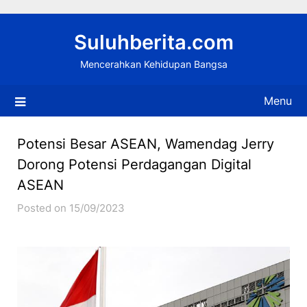
Skip
to
Suluhberita.com
content
Mencerahkan Kehidupan Bangsa
Menu
Potensi Besar ASEAN, Wamendag Jerry
Dorong Potensi Perdagangan Digital
ASEAN
Posted on 15/09/2023