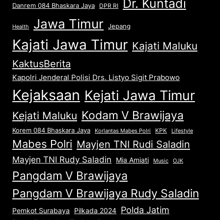
Dr. Kuntadi
Danrem 084 Bhaskara Jaya
DPR RI
Jawa Timur
Jepang
Health
Kajati Jawa Timur
Kajati Maluku
KaktusBerita
Kapolri Jenderal Polisi Drs. Listyo Sigit Prabowo
Kejaksaan
Kejati Jawa Timur
Kodam V Brawijaya
Kejati Maluku
Korem 084 Bhaskara Jaya
KPK
Lifestyle
Korlantas Mabes Polri
Mabes Polri
Mayjen TNI Rudi Saladin
Mayjen TNI Rudy Saladin
Mia Amiati
Music
OJK
Pangdam V Brawijaya
Pangdam V Brawijaya Rudy Saladin
Polda Jatim
Pemkot Surabaya
Pilkada 2024