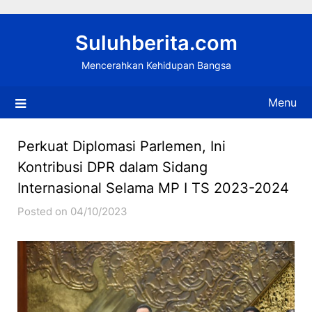
Skip
to
Suluhberita.com
content
Mencerahkan Kehidupan Bangsa
Menu
Perkuat Diplomasi Parlemen, Ini
Kontribusi DPR dalam Sidang
Internasional Selama MP I TS 2023-2024
Posted on 04/10/2023