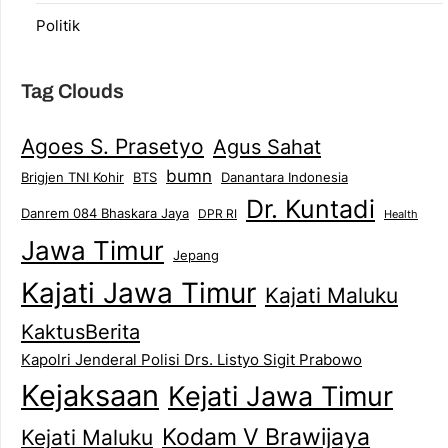
Politik
Tag Clouds
Agoes S. Prasetyo
Agus Sahat
bumn
Brigjen TNI Kohir
Danantara Indonesia
BTS
Dr. Kuntadi
Danrem 084 Bhaskara Jaya
DPR RI
Health
Jawa Timur
Jepang
Kajati Jawa Timur
Kajati Maluku
KaktusBerita
Kapolri Jenderal Polisi Drs. Listyo Sigit Prabowo
Kejaksaan
Kejati Jawa Timur
Kodam V Brawijaya
Kejati Maluku