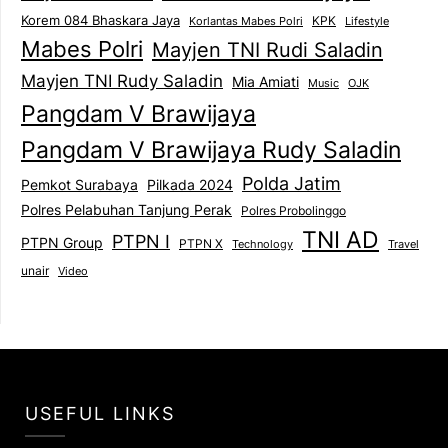
Korem 084 Bhaskara Jaya
KPK
Lifestyle
Korlantas Mabes Polri
Mabes Polri
Mayjen TNI Rudi Saladin
Mayjen TNI Rudy Saladin
Mia Amiati
Music
OJK
Pangdam V Brawijaya
Pangdam V Brawijaya Rudy Saladin
Polda Jatim
Pemkot Surabaya
Pilkada 2024
Polres Pelabuhan Tanjung Perak
Polres Probolinggo
TNI AD
PTPN I
PTPN Group
PTPN X
Technology
Travel
unair
Video
USEFUL LINKS