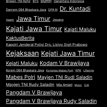
bumn
Brigjen TNI Kohir
Danantara Indonesia
BTS
Dr. Kuntadi
Danrem 084 Bhaskara Jaya
DPR RI
Jawa Timur
Jepang
Health
Kajati Jawa Timur
Kajati Maluku
KaktusBerita
Kapolri Jenderal Polisi Drs. Listyo Sigit Prabowo
Kejaksaan
Kejati Jawa Timur
Kodam V Brawijaya
Kejati Maluku
Korem 084 Bhaskara Jaya
KPK
Lifestyle
Korlantas Mabes Polri
Mabes Polri
Mayjen TNI Rudi Saladin
Mayjen TNI Rudy Saladin
Mia Amiati
Music
OJK
Pangdam V Brawijaya
Pangdam V Brawijaya Rudy Saladin