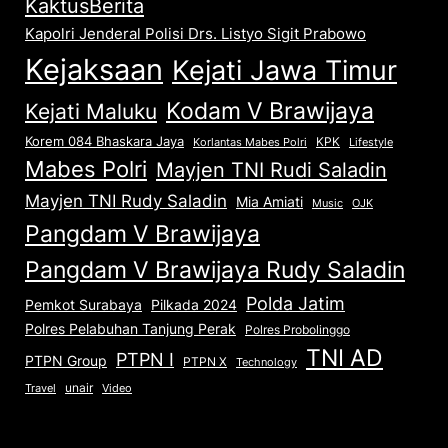
KaktusBerita
Kapolri Jenderal Polisi Drs. Listyo Sigit Prabowo
Kejaksaan
Kejati Jawa Timur
Kodam V Brawijaya
Kejati Maluku
Korem 084 Bhaskara Jaya
KPK
Lifestyle
Korlantas Mabes Polri
Mabes Polri
Mayjen TNI Rudi Saladin
Mayjen TNI Rudy Saladin
Mia Amiati
Music
OJK
Pangdam V Brawijaya
Pangdam V Brawijaya Rudy Saladin
Polda Jatim
Pemkot Surabaya
Pilkada 2024
Polres Pelabuhan Tanjung Perak
Polres Probolinggo
TNI AD
PTPN I
PTPN Group
PTPN X
Technology
unair
Travel
Video