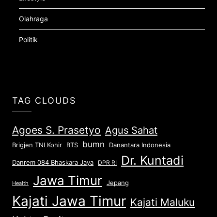
Olahraga
Politik
TAG CLOUDS
Agoes S. Prasetyo
Agus Sahat
bumn
Brigjen TNI Kohir
Danantara Indonesia
BTS
Dr. Kuntadi
Danrem 084 Bhaskara Jaya
DPR RI
Jawa Timur
Jepang
Health
Kajati Jawa Timur
Kajati Maluku