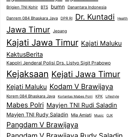
bumn
Brigjen TNI Kohir
Danantara Indonesia
BTS
Dr. Kuntadi
Danrem 084 Bhaskara Jaya
DPR RI
Health
Jawa Timur
Jepang
Kajati Jawa Timur
Kajati Maluku
KaktusBerita
Kapolri Jenderal Polisi Drs. Listyo Sigit Prabowo
Kejaksaan
Kejati Jawa Timur
Kodam V Brawijaya
Kejati Maluku
Korem 084 Bhaskara Jaya
KPK
Lifestyle
Korlantas Mabes Polri
Mabes Polri
Mayjen TNI Rudi Saladin
Mayjen TNI Rudy Saladin
Mia Amiati
Music
OJK
Pangdam V Brawijaya
Pangdam V Brawijaya Rudy Saladin