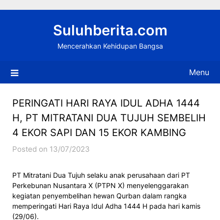
Skip
to
Suluhberita.com
content
Mencerahkan Kehidupan Bangsa
Menu
PERINGATI HARI RAYA IDUL ADHA 1444
H, PT MITRATANI DUA TUJUH SEMBELIH
4 EKOR SAPI DAN 15 EKOR KAMBING
Posted on 13/07/2023
PT Mitratani Dua Tujuh selaku anak perusahaan dari PT
Perkebunan Nusantara X (PTPN X) menyelenggarakan
kegiatan penyembelihan hewan Qurban dalam rangka
memperingati Hari Raya Idul Adha 1444 H pada hari kamis
(29/06).