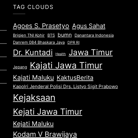
TAG CLOUDS
Agoes S. Prasetyo
Agus Sahat
bumn
Brigjen TNI Kohir
Danantara Indonesia
BTS
Danrem 084 Bhaskara Jaya
DPR RI
Jawa Timur
Dr. Kuntadi
Health
Kajati Jawa Timur
Jepang
Kajati Maluku
KaktusBerita
Kapolri Jenderal Polisi Drs. Listyo Sigit Prabowo
Kejaksaan
Kejati Jawa Timur
Kejati Maluku
Kodam V Brawijaya