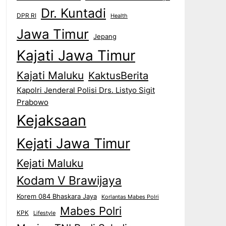
Dr. Kuntadi
DPR RI
Health
Jawa Timur
Jepang
Kajati Jawa Timur
Kajati Maluku
KaktusBerita
Kapolri Jenderal Polisi Drs. Listyo Sigit
Prabowo
Kejaksaan
Kejati Jawa Timur
Kejati Maluku
Kodam V Brawijaya
Korem 084 Bhaskara Jaya
Korlantas Mabes Polri
Mabes Polri
KPK
Lifestyle