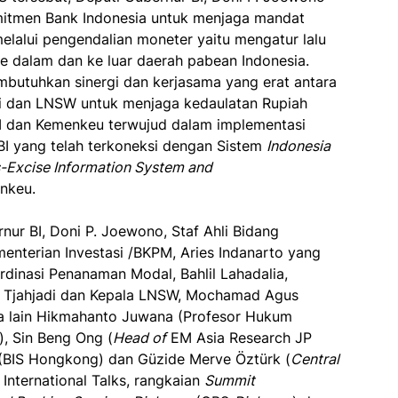
itmen Bank Indonesia untuk menjaga mandat
melalui pengendalian moneter yaitu mengatur lalu
e dalam dan ke luar daerah pabean Indonesia.
butuhkan sinergi dan kerjasama yang erat antara
i dan LNSW untuk menjaga kedaulatan Rupiah
i BI dan Kemenkeu terwujud dalam implementasi
I yang telah terkoneksi dengan Sistem
Indonesia
Excise Information System and
enkeu.
rnur BI, Doni P. Joewono, Staf Ahli Bidang
enterian Investasi /BKPM, Aries Indanarto yang
rdinasi Penanaman Modal, Bahlil Lahadalia,
ny Tjahjadi dan Kepala LNSW, Mochamad Agus
a lain Hikmahanto Juwana (Profesor Hukum
), Sin Beng Ong (
Head of
EM Asia Research JP
 (BIS Hongkong) dan Güzide Merve Öztürk (
Central
 International Talks, rangkaian
Summit