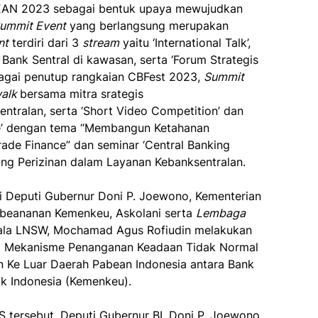
SEAN 2023 sebagai bentuk upaya mewujudkan
ummit Event
yang berlangsung merupakan
nt
terdiri dari 3
stream
yaitu ‘International Talk’,
a Bank Sentral di kawasan, serta ‘Forum Strategis
Sebagai penutup rangkaian CBFest 2023,
Summit
walk
bersama mitra srategis
tralan, serta ‘Short Video Competition’ dan
nce’ dengan tema “Membangun Ketahanan
rade Finance” dan seminar ‘Central Banking
ting Perizinan dalam Layanan Kebanksentralan.
li Deputi Gubernur Doni P. Joewono, Kementerian
abeananan Kemenkeu, Askolani serta
Lembaga
ala LNSW, Mochamad Agus Rofiudin melakukan
S) Mekanisme Penanganan Keadaan Tidak Normal
 Ke Luar Daerah Pabean Indonesia antara Bank
ik Indonesia (Kemenkeu).
tersebut, Deputi Gubernur BI, Doni P. Joewono