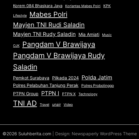
Korem 084 Bhaskara Jaya
KPK
Korlantas Mabes Polri
Mabes Polri
Lifestyle
Mayjen TNI Rudi Saladin
Mayjen TNI Rudy Saladin
Mia Amiati
Music
Pangdam V Brawijaya
OJK
Pangdam V Brawijaya Rudy
Saladin
Polda Jatim
Pemkot Surabaya
Pilkada 2024
Polres Pelabuhan Tanjung Perak
Polres Probolinggo
PTPN I
PTPN Group
PTPN X
Technology
TNI AD
unair
Travel
Video
©2026 Suluhberita.com
| Design:
Newspaperly WordPress Theme