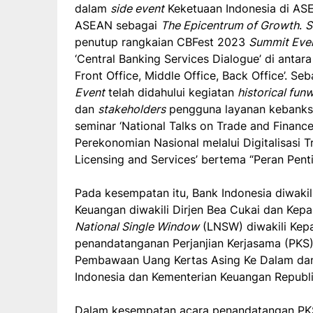
dalam
side event
Keketuaan Indonesia di A
ASEAN sebagai
The Epicentrum of Growth
.
S
penutup rangkaian CBFest 2023
Summit Eve
‘Central Banking Services Dialogue’ di antar
Front Office, Middle Office, Back Office’. 
Event
telah didahului kegiatan
historical fun
dan
stakeholders
pengguna layanan kebanksen
seminar ‘National Talks on Trade and Fina
Perekonomian Nasional melalui Digitalisasi T
Licensing and Services’ bertema “Peran Pen
Pada kesempatan itu, Bank Indonesia diwaki
Keuangan diwakili Dirjen Bea Cukai dan Kep
National Single Window
(LNSW) diwakili Kep
penandatanganan Perjanjian Kerjasama (PK
Pembawaan Uang Kertas Asing Ke Dalam dan
Indonesia dan Kementerian Keuangan Republ
Dalam kesempatan acara penandatangan PKS 