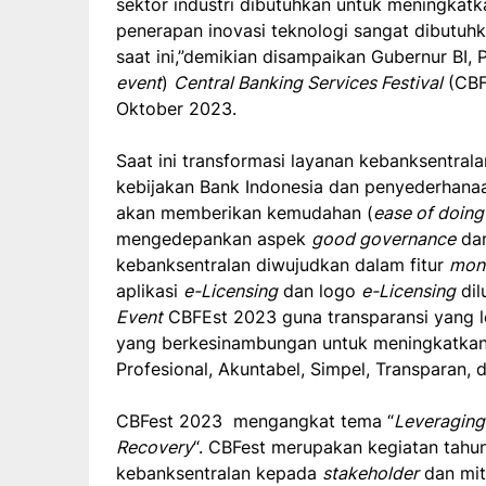
sektor industri dibutuhkan untuk meningkat
penerapan inovasi teknologi sangat dibutu
saat ini,”demikian disampaikan Gubernur BI, 
event
)
Central Banking Services Festival
(CBF
Oktober 2023.
Saat ini transformasi layanan kebanksentral
kebijakan Bank Indonesia dan penyederhanaan
akan memberikan kemudahan (
ease of doing
mengedepankan aspek
good governance
dan
kebanksentralan diwujudkan dalam fitur
moni
aplikasi
e-Licensing
dan logo
e-Licensing
dil
Event
CBFEst 2023 guna transparansi yang l
yang berkesinambungan untuk meningkatkan 
Profesional, Akuntabel, Simpel, Transparan, 
CBFest 2023 mengangkat tema “
Leveraging 
Recovery
“. CBFest merupakan kegiatan tahu
kebanksentralan kepada
stakeholder
dan mit