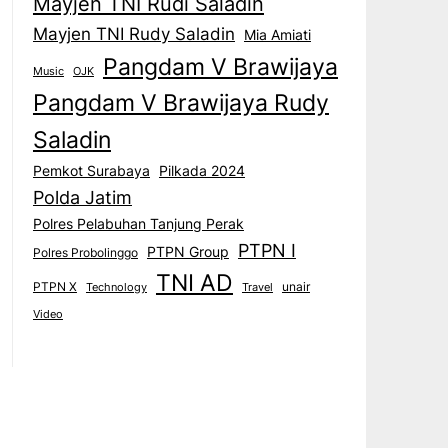
Mayjen TNI Rudi Saladin
Mayjen TNI Rudy Saladin
Mia Amiati
Pangdam V Brawijaya
Music
OJK
Pangdam V Brawijaya Rudy
Saladin
Pemkot Surabaya
Pilkada 2024
Polda Jatim
Polres Pelabuhan Tanjung Perak
PTPN I
PTPN Group
Polres Probolinggo
TNI AD
PTPN X
unair
Technology
Travel
Video