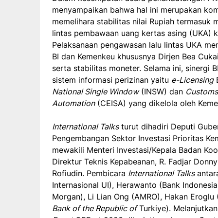
menyampaikan bahwa hal ini merupakan kom
memelihara stabilitas nilai Rupiah termasuk 
lintas pembawaan uang kertas asing (UKA) k
Pelaksanaan pengawasan lalu lintas UKA mem
BI dan Kemenkeu khususnya Dirjen Bea Cuka
serta stabilitas moneter. Selama ini, sinerg
sistem informasi perizinan yaitu
e-Licensing
B
National Single Window
(INSW) dan
Customs-
Automation
(CEISA) yang dikelola oleh Kem
International Talks
turut dihadiri Deputi Gube
Pengembangan Sektor Investasi Prioritas Kem
mewakili Menteri Investasi/Kepala Badan Koo
Direktur Teknis Kepabeanan, R. Fadjar Don
Rofiudin. Pembicara
International Talks
antar
Internasional UI), Herawanto (Bank Indonesia
Morgan), Li Lian Ong (AMRO), Hakan Eroglu
Bank of the Republic of
Turkiye). Melanjutkan