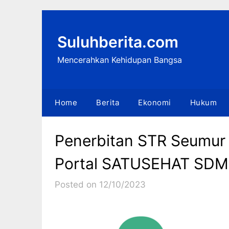
Skip
to
content
Suluhberita.com
Mencerahkan Kehidupan Bangsa
Home
Berita
Ekonomi
Hukum
Penerbitan STR Seumur
Portal SATUSEHAT SD
Posted on 12/10/2023