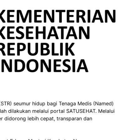
i (STR) seumur hidup bagi Tenaga Medis (Named)
dah dilakukan melalui portal SATUSEHAT. Melalui
er didorong lebih cepat, transparan dan