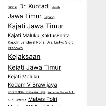
Dr. Kuntadi
DPR RI
Health
Jawa Timur
Jepang
Kajati Jawa Timur
Kajati Maluku
KaktusBerita
Kapolri Jenderal Polisi Drs. Listyo Sigit
Prabowo
Kejaksaan
Kejati Jawa Timur
Kejati Maluku
Kodam V Brawijaya
Korem 084 Bhaskara Jaya
Korlantas Mabes Polri
Mabes Polri
KPK
Lifestyle