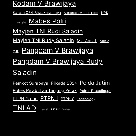
Kodam V Brawijaya
Korem 084 Bhaskara Jaya
KPK
Korlantas Mabes Polri
Mabes Polri
Lifestyle
Mayjen TNI Rudi Saladin
Mayjen TNI Rudy Saladin
Mia Amiati
Music
Pangdam V Brawijaya
OJK
Pangdam V Brawijaya Rudy
Saladin
Polda Jatim
Pemkot Surabaya
Pilkada 2024
Polres Pelabuhan Tanjung Perak
Polres Probolinggo
PTPN I
PTPN Group
PTPN X
Technology
TNI AD
unair
Travel
Video