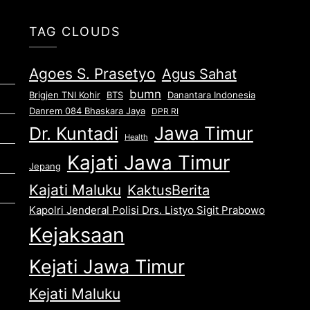
TAG CLOUDS
Agoes S. Prasetyo
Agus Sahat
bumn
Brigjen TNI Kohir
Danantara Indonesia
BTS
Danrem 084 Bhaskara Jaya
DPR RI
Jawa Timur
Dr. Kuntadi
Health
Kajati Jawa Timur
Jepang
Kajati Maluku
KaktusBerita
Kapolri Jenderal Polisi Drs. Listyo Sigit Prabowo
Kejaksaan
Kejati Jawa Timur
Kejati Maluku