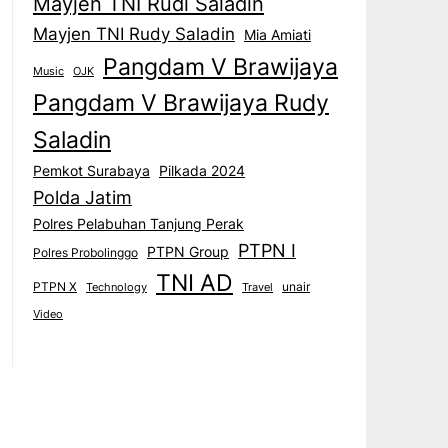
Mayjen TNI Rudi Saladin
Mayjen TNI Rudy Saladin
Mia Amiati
Pangdam V Brawijaya
Music
OJK
Pangdam V Brawijaya Rudy
Saladin
Pemkot Surabaya
Pilkada 2024
Polda Jatim
Polres Pelabuhan Tanjung Perak
PTPN I
PTPN Group
Polres Probolinggo
TNI AD
PTPN X
unair
Technology
Travel
Video