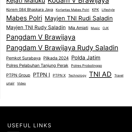
Kodam V Brawijaya
Kejati Maluku
Korem 084 Bhaskara Jaya
KPK
Lifestyle
Korlantas Mabes Polri
Mabes Polri
Mayjen TNI Rudi Saladin
Mayjen TNI Rudy Saladin
Mia Amiati
Music
OJK
Pangdam V Brawijaya
Pangdam V Brawijaya Rudy Saladin
Polda Jatim
Pemkot Surabaya
Pilkada 2024
Polres Pelabuhan Tanjung Perak
Polres Probolinggo
TNI AD
PTPN I
PTPN Group
PTPN X
Technology
Travel
unair
Video
USEFUL LINKS