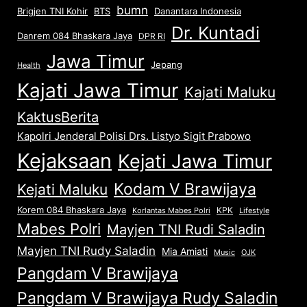
bumn
Brigjen TNI Kohir
Danantara Indonesia
BTS
Dr. Kuntadi
Danrem 084 Bhaskara Jaya
DPR RI
Jawa Timur
Jepang
Health
Kajati Jawa Timur
Kajati Maluku
KaktusBerita
Kapolri Jenderal Polisi Drs. Listyo Sigit Prabowo
Kejaksaan
Kejati Jawa Timur
Kodam V Brawijaya
Kejati Maluku
Korem 084 Bhaskara Jaya
KPK
Lifestyle
Korlantas Mabes Polri
Mabes Polri
Mayjen TNI Rudi Saladin
Mayjen TNI Rudy Saladin
Mia Amiati
Music
OJK
Pangdam V Brawijaya
Pangdam V Brawijaya Rudy Saladin