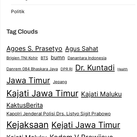
Politik
Tag Clouds
Agoes S. Prasetyo
Agus Sahat
bumn
Brigjen TNI Kohir
Danantara Indonesia
BTS
Dr. Kuntadi
Danrem 084 Bhaskara Jaya
DPR RI
Health
Jawa Timur
Jepang
Kajati Jawa Timur
Kajati Maluku
KaktusBerita
Kapolri Jenderal Polisi Drs. Listyo Sigit Prabowo
Kejaksaan
Kejati Jawa Timur