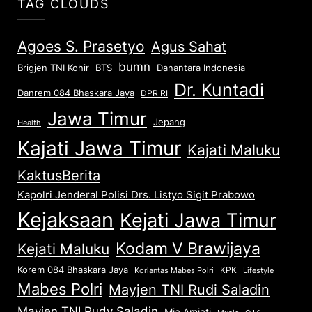
TAG CLOUDS
Agoes S. Prasetyo
Agus Sahat
bumn
Brigjen TNI Kohir
Danantara Indonesia
BTS
Dr. Kuntadi
Danrem 084 Bhaskara Jaya
DPR RI
Jawa Timur
Jepang
Health
Kajati Jawa Timur
Kajati Maluku
KaktusBerita
Kapolri Jenderal Polisi Drs. Listyo Sigit Prabowo
Kejaksaan
Kejati Jawa Timur
Kodam V Brawijaya
Kejati Maluku
Korem 084 Bhaskara Jaya
KPK
Lifestyle
Korlantas Mabes Polri
Mabes Polri
Mayjen TNI Rudi Saladin
Mayjen TNI Rudy Saladin