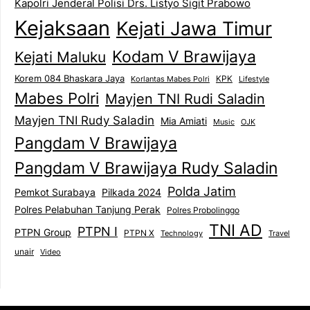
Kapolri Jenderal Polisi Drs. Listyo Sigit Prabowo
Kejaksaan
Kejati Jawa Timur
Kodam V Brawijaya
Kejati Maluku
Korem 084 Bhaskara Jaya
KPK
Lifestyle
Korlantas Mabes Polri
Mabes Polri
Mayjen TNI Rudi Saladin
Mayjen TNI Rudy Saladin
Mia Amiati
Music
OJK
Pangdam V Brawijaya
Pangdam V Brawijaya Rudy Saladin
Polda Jatim
Pemkot Surabaya
Pilkada 2024
Polres Pelabuhan Tanjung Perak
Polres Probolinggo
TNI AD
PTPN I
PTPN Group
PTPN X
Technology
Travel
unair
Video