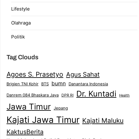
Lifestyle
Olahraga
Politik
Tag Clouds
Agoes S. Prasetyo
Agus Sahat
bumn
Brigjen TNI Kohir
Danantara Indonesia
BTS
Dr. Kuntadi
Danrem 084 Bhaskara Jaya
DPR RI
Health
Jawa Timur
Jepang
Kajati Jawa Timur
Kajati Maluku
KaktusBerita