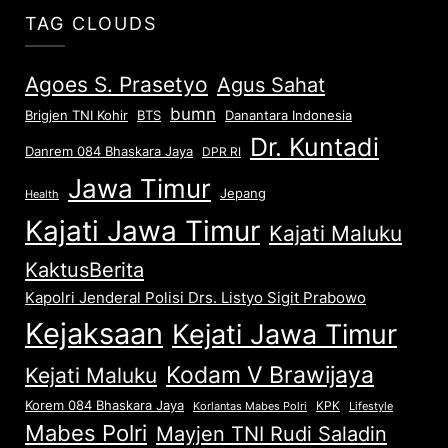
TAG CLOUDS
Agoes S. Prasetyo
Agus Sahat
bumn
Brigjen TNI Kohir
Danantara Indonesia
BTS
Dr. Kuntadi
Danrem 084 Bhaskara Jaya
DPR RI
Jawa Timur
Jepang
Health
Kajati Jawa Timur
Kajati Maluku
KaktusBerita
Kapolri Jenderal Polisi Drs. Listyo Sigit Prabowo
Kejaksaan
Kejati Jawa Timur
Kodam V Brawijaya
Kejati Maluku
Korem 084 Bhaskara Jaya
KPK
Lifestyle
Korlantas Mabes Polri
Mabes Polri
Mayjen TNI Rudi Saladin