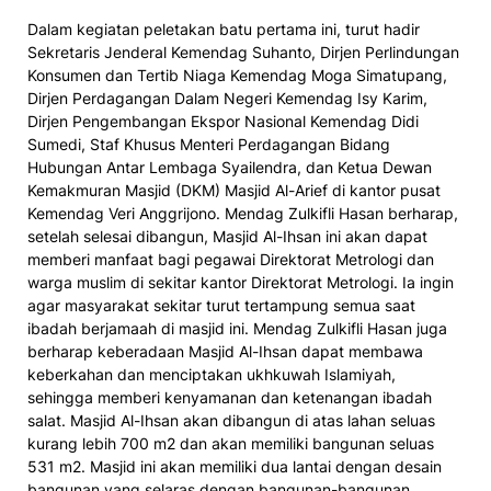
Dalam kegiatan peletakan batu pertama ini, turut hadir
Sekretaris Jenderal Kemendag Suhanto, Dirjen Perlindungan
Konsumen dan Tertib Niaga Kemendag Moga Simatupang,
Dirjen Perdagangan Dalam Negeri Kemendag Isy Karim,
Dirjen Pengembangan Ekspor Nasional Kemendag Didi
Sumedi, Staf Khusus Menteri Perdagangan Bidang
Hubungan Antar Lembaga Syailendra, dan Ketua Dewan
Kemakmuran Masjid (DKM) Masjid Al-Arief di kantor pusat
Kemendag Veri Anggrijono. Mendag Zulkifli Hasan berharap,
setelah selesai dibangun, Masjid Al-Ihsan ini akan dapat
memberi manfaat bagi pegawai Direktorat Metrologi dan
warga muslim di sekitar kantor Direktorat Metrologi. Ia ingin
agar masyarakat sekitar turut tertampung semua saat
ibadah berjamaah di masjid ini. Mendag Zulkifli Hasan juga
berharap keberadaan Masjid Al-Ihsan dapat membawa
keberkahan dan menciptakan ukhkuwah Islamiyah,
sehingga memberi kenyamanan dan ketenangan ibadah
salat. Masjid Al-Ihsan akan dibangun di atas lahan seluas
kurang lebih 700 m2 dan akan memiliki bangunan seluas
531 m2. Masjid ini akan memiliki dua lantai dengan desain
bangunan yang selaras dengan bangunan-bangunan