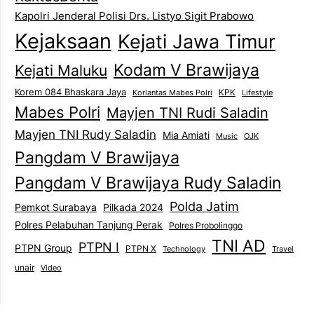
Kapolri Jenderal Polisi Drs. Listyo Sigit Prabowo
Kejaksaan
Kejati Jawa Timur
Kodam V Brawijaya
Kejati Maluku
Korem 084 Bhaskara Jaya
KPK
Lifestyle
Korlantas Mabes Polri
Mabes Polri
Mayjen TNI Rudi Saladin
Mayjen TNI Rudy Saladin
Mia Amiati
Music
OJK
Pangdam V Brawijaya
Pangdam V Brawijaya Rudy Saladin
Polda Jatim
Pemkot Surabaya
Pilkada 2024
Polres Pelabuhan Tanjung Perak
Polres Probolinggo
TNI AD
PTPN I
PTPN Group
PTPN X
Technology
Travel
unair
Video