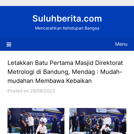
Skip
to
Suluhberita.com
content
Mencerahkan Kehidupan Bangsa
Menu
Letakkan Batu Pertama Masjid Direktorat
Metrologi di Bandung, Mendag : Mudah-
mudahan Membawa Kebaikan
Posted on 29/09/2023