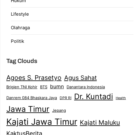
Hukum
Lifestyle
Olahraga
Politik
Tag Clouds
Agoes S. Prasetyo
Agus Sahat
bumn
Brigjen TNI Kohir
Danantara Indonesia
BTS
Dr. Kuntadi
Danrem 084 Bhaskara Jaya
DPR RI
Health
Jawa Timur
Jepang
Kajati Jawa Timur
Kajati Maluku
KaktusBerita