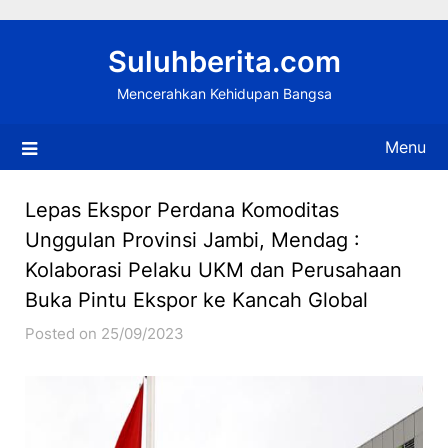
Skip
to
Suluhberita.com
content
Mencerahkan Kehidupan Bangsa
Menu
Lepas Ekspor Perdana Komoditas
Unggulan Provinsi Jambi, Mendag :
Kolaborasi Pelaku UKM dan Perusahaan
Buka Pintu Ekspor ke Kancah Global
Posted on 25/09/2023