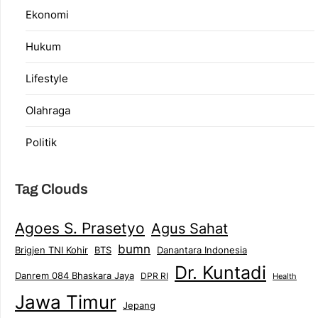
Ekonomi
Hukum
Lifestyle
Olahraga
Politik
Tag Clouds
Agoes S. Prasetyo
Agus Sahat
bumn
Brigjen TNI Kohir
Danantara Indonesia
BTS
Dr. Kuntadi
Danrem 084 Bhaskara Jaya
DPR RI
Health
Jawa Timur
Jepang