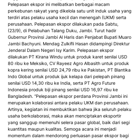
Pelepasan ekspor ini melibatkan berbagai macam
perkebunan rakyat yang dikelola satu unit induk usaha yang
terdiri atas pelaku usaha kecil dan menengah (UKM) serta
perusahaan. Pelepasan ekspor dilakukan pada Sabtu,
(23/9), di Pelabuhan Talang Duku, Jambi. Turut hadir
Gubernur Provinsi Jambi Al Haris dan Penjabat Bupati Muaro
Jambi Bachyuni. Mendag Zulkifli Hasan didampingi Direktur
Jenderal Dalam Negeri Isy Karim. Pelepasan ekspor
dilakukan PT Kirana Windu untuk produk karet senilai USD
80 ribu ke Meksiko, CV Rayeez Agro Albasith untuk produk
kopra kering senilai USD 24,79 ribu ke Pakistan, PT Blantika
Indo Global untuk produk ijuk kelapa dari pelepah pinang
senilai USD 14,30 ribu ke India, serta PT Agro Future
Indonesia produk biji pinang senilai USD 16,97 ribu ke
Bangladesh. “Pelepasan ekspor perdana Provinsi Jambi ini
merupakan kolaborasi antara pelaku UKM dan perusahaan.
Artinya, kegiatan ini membuktikan bahwa jika seluruh pelaku
usaha berkolaborasi, maka akan menciptakan eksportir
yang sanggup memenuhi selera pasar global, baik dari segi
kuantitas maupun kualitas. Semoga acara ini menjadi
momentum dalam mendorong perluasan pasar ekspor bagi