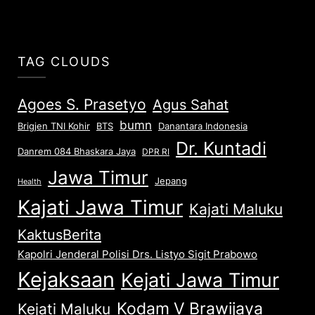
TAG CLOUDS
Agoes S. Prasetyo
Agus Sahat
bumn
Brigjen TNI Kohir
Danantara Indonesia
BTS
Dr. Kuntadi
Danrem 084 Bhaskara Jaya
DPR RI
Jawa Timur
Jepang
Health
Kajati Jawa Timur
Kajati Maluku
KaktusBerita
Kapolri Jenderal Polisi Drs. Listyo Sigit Prabowo
Kejaksaan
Kejati Jawa Timur
Kodam V Brawijaya
Kejati Maluku