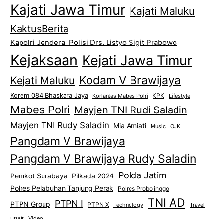
Kajati Jawa Timur
Kajati Maluku
KaktusBerita
Kapolri Jenderal Polisi Drs. Listyo Sigit Prabowo
Kejaksaan
Kejati Jawa Timur
Kodam V Brawijaya
Kejati Maluku
Korem 084 Bhaskara Jaya
KPK
Lifestyle
Korlantas Mabes Polri
Mabes Polri
Mayjen TNI Rudi Saladin
Mayjen TNI Rudy Saladin
Mia Amiati
Music
OJK
Pangdam V Brawijaya
Pangdam V Brawijaya Rudy Saladin
Polda Jatim
Pemkot Surabaya
Pilkada 2024
Polres Pelabuhan Tanjung Perak
Polres Probolinggo
TNI AD
PTPN I
PTPN Group
PTPN X
Technology
Travel
unair
Video