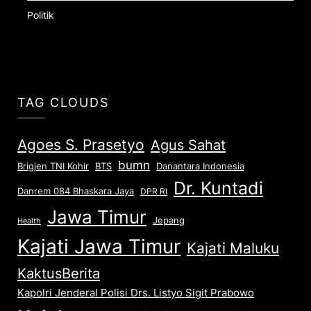
Politik
TAG CLOUDS
Agoes S. Prasetyo
Agus Sahat
bumn
Brigjen TNI Kohir
Danantara Indonesia
BTS
Dr. Kuntadi
Danrem 084 Bhaskara Jaya
DPR RI
Jawa Timur
Jepang
Health
Kajati Jawa Timur
Kajati Maluku
KaktusBerita
Kapolri Jenderal Polisi Drs. Listyo Sigit Prabowo