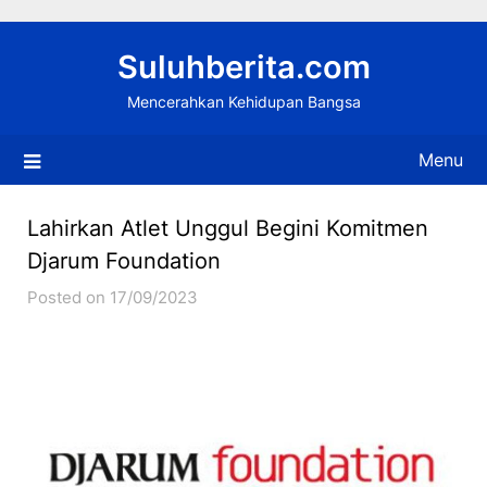
Skip
to
Suluhberita.com
content
Mencerahkan Kehidupan Bangsa
Menu
Lahirkan Atlet Unggul Begini Komitmen
Djarum Foundation
Posted on 17/09/2023