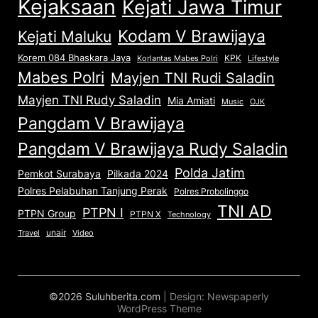
Kejaksaan
Kejati Jawa Timur
Kodam V Brawijaya
Kejati Maluku
Korem 084 Bhaskara Jaya
KPK
Lifestyle
Korlantas Mabes Polri
Mabes Polri
Mayjen TNI Rudi Saladin
Mayjen TNI Rudy Saladin
Mia Amiati
Music
OJK
Pangdam V Brawijaya
Pangdam V Brawijaya Rudy Saladin
Polda Jatim
Pemkot Surabaya
Pilkada 2024
Polres Pelabuhan Tanjung Perak
Polres Probolinggo
TNI AD
PTPN I
PTPN Group
PTPN X
Technology
unair
Travel
Video
©2026 Suluhberita.com
| Design:
Newspaperly
WordPress Theme