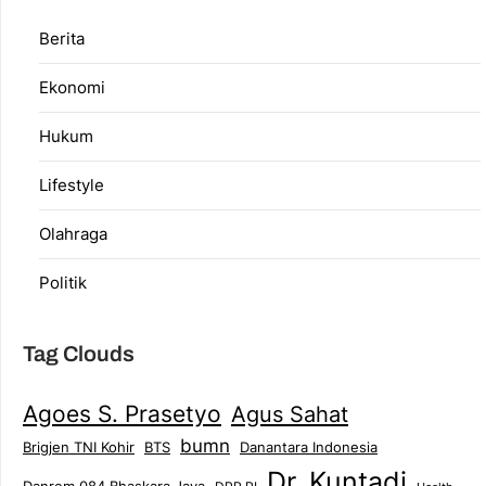
Berita
Ekonomi
Hukum
Lifestyle
Olahraga
Politik
Tag Clouds
Agoes S. Prasetyo
Agus Sahat
bumn
Brigjen TNI Kohir
Danantara Indonesia
BTS
Dr. Kuntadi
Danrem 084 Bhaskara Jaya