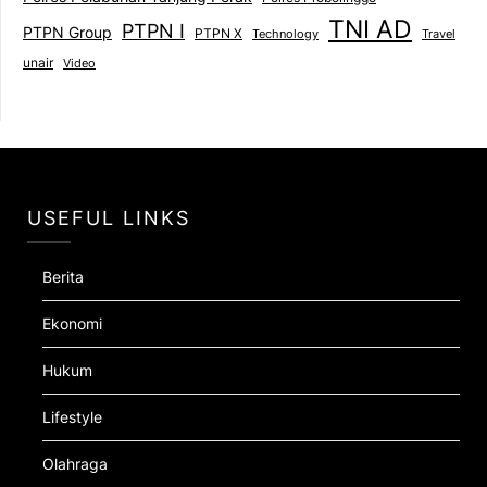
TNI AD
PTPN I
PTPN Group
PTPN X
Technology
Travel
unair
Video
USEFUL LINKS
Berita
Ekonomi
Hukum
Lifestyle
Olahraga