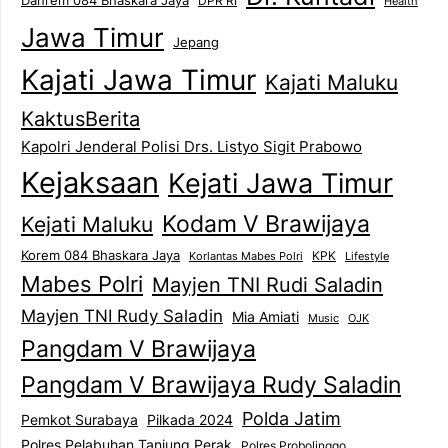
DPR RI
Health
Jawa Timur
Jepang
Kajati Jawa Timur
Kajati Maluku
KaktusBerita
Kapolri Jenderal Polisi Drs. Listyo Sigit Prabowo
Kejaksaan
Kejati Jawa Timur
Kodam V Brawijaya
Kejati Maluku
Korem 084 Bhaskara Jaya
KPK
Lifestyle
Korlantas Mabes Polri
Mabes Polri
Mayjen TNI Rudi Saladin
Mayjen TNI Rudy Saladin
Mia Amiati
Music
OJK
Pangdam V Brawijaya
Pangdam V Brawijaya Rudy Saladin
Polda Jatim
Pemkot Surabaya
Pilkada 2024
Polres Pelabuhan Tanjung Perak
Polres Probolinggo