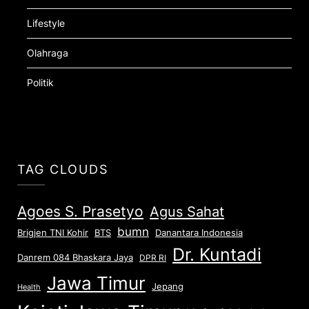
Lifestyle
Olahraga
Politik
TAG CLOUDS
Agoes S. Prasetyo
Agus Sahat
bumn
Brigjen TNI Kohir
Danantara Indonesia
BTS
Dr. Kuntadi
Danrem 084 Bhaskara Jaya
DPR RI
Jawa Timur
Jepang
Health