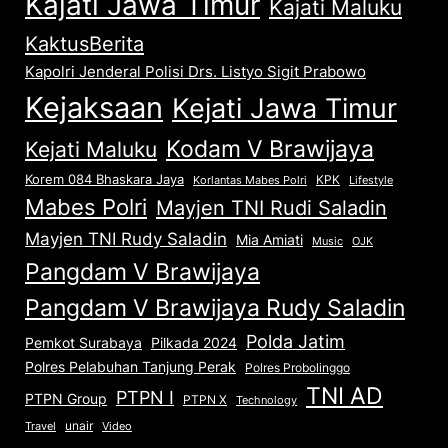
Kajati Jawa Timur
Kajati Maluku
KaktusBerita
Kapolri Jenderal Polisi Drs. Listyo Sigit Prabowo
Kejaksaan
Kejati Jawa Timur
Kodam V Brawijaya
Kejati Maluku
Korem 084 Bhaskara Jaya
KPK
Lifestyle
Korlantas Mabes Polri
Mabes Polri
Mayjen TNI Rudi Saladin
Mayjen TNI Rudy Saladin
Mia Amiati
Music
OJK
Pangdam V Brawijaya
Pangdam V Brawijaya Rudy Saladin
Polda Jatim
Pemkot Surabaya
Pilkada 2024
Polres Pelabuhan Tanjung Perak
Polres Probolinggo
TNI AD
PTPN I
PTPN Group
PTPN X
Technology
unair
Travel
Video