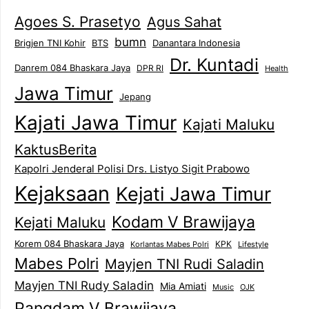
Agoes S. Prasetyo
Agus Sahat
bumn
Brigjen TNI Kohir
Danantara Indonesia
BTS
Dr. Kuntadi
Danrem 084 Bhaskara Jaya
DPR RI
Health
Jawa Timur
Jepang
Kajati Jawa Timur
Kajati Maluku
KaktusBerita
Kapolri Jenderal Polisi Drs. Listyo Sigit Prabowo
Kejaksaan
Kejati Jawa Timur
Kodam V Brawijaya
Kejati Maluku
Korem 084 Bhaskara Jaya
KPK
Lifestyle
Korlantas Mabes Polri
Mabes Polri
Mayjen TNI Rudi Saladin
Mayjen TNI Rudy Saladin
Mia Amiati
Music
OJK
Pangdam V Brawijaya