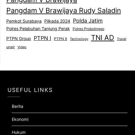
Pangdam V Brawijaya Rudy Saladin
Polda Jatim
Pemkot Surabaya
Pilkada 2024
Polres Pelabuhan Tanjung Perak
Polres Probolinggo
TNI AD
PTPN I
PTPN Group
PTPN X
Technology
Travel
unair
Video
USEFUL LINKS
Berita
Ekonomi
Hukum