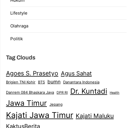
Hukum
Lifestyle
Olahraga
Politik
Tag Clouds
Agoes S. Prasetyo
Agus Sahat
bumn
Brigjen TNI Kohir
Danantara Indonesia
BTS
Dr. Kuntadi
Danrem 084 Bhaskara Jaya
DPR RI
Health
Jawa Timur
Jepang
Kajati Jawa Timur
Kajati Maluku
KaktusBerita