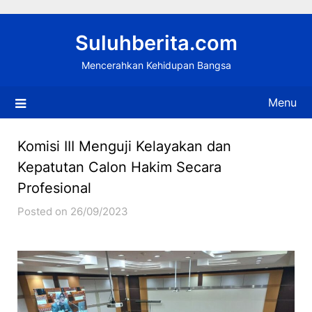
Skip
to
Suluhberita.com
content
Mencerahkan Kehidupan Bangsa
Menu
Komisi III Menguji Kelayakan dan
Kepatutan Calon Hakim Secara
Profesional
Posted on 26/09/2023