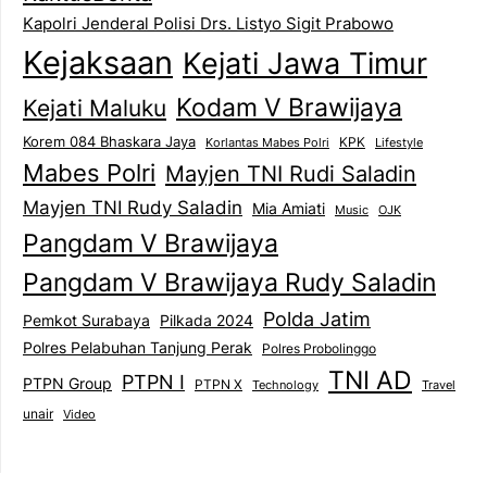
Kapolri Jenderal Polisi Drs. Listyo Sigit Prabowo
Kejaksaan
Kejati Jawa Timur
Kodam V Brawijaya
Kejati Maluku
Korem 084 Bhaskara Jaya
KPK
Lifestyle
Korlantas Mabes Polri
Mabes Polri
Mayjen TNI Rudi Saladin
Mayjen TNI Rudy Saladin
Mia Amiati
Music
OJK
Pangdam V Brawijaya
Pangdam V Brawijaya Rudy Saladin
Polda Jatim
Pemkot Surabaya
Pilkada 2024
Polres Pelabuhan Tanjung Perak
Polres Probolinggo
TNI AD
PTPN I
PTPN Group
PTPN X
Technology
Travel
unair
Video