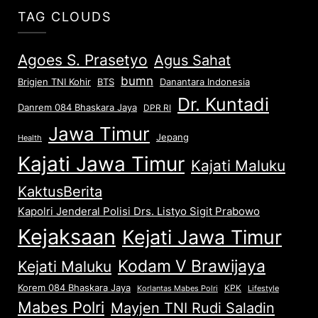
TAG CLOUDS
Agoes S. Prasetyo
Agus Sahat
bumn
Brigjen TNI Kohir
Danantara Indonesia
BTS
Dr. Kuntadi
Danrem 084 Bhaskara Jaya
DPR RI
Jawa Timur
Jepang
Health
Kajati Jawa Timur
Kajati Maluku
KaktusBerita
Kapolri Jenderal Polisi Drs. Listyo Sigit Prabowo
Kejaksaan
Kejati Jawa Timur
Kodam V Brawijaya
Kejati Maluku
Korem 084 Bhaskara Jaya
KPK
Lifestyle
Korlantas Mabes Polri
Mabes Polri
Mayjen TNI Rudi Saladin