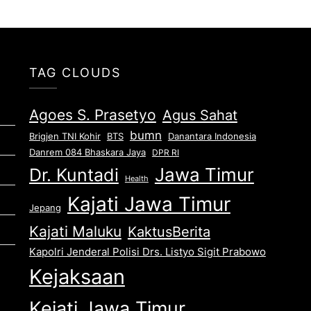
TAG CLOUDS
Agoes S. Prasetyo
Agus Sahat
bumn
Brigjen TNI Kohir
Danantara Indonesia
BTS
Danrem 084 Bhaskara Jaya
DPR RI
Jawa Timur
Dr. Kuntadi
Health
Kajati Jawa Timur
Jepang
Kajati Maluku
KaktusBerita
Kapolri Jenderal Polisi Drs. Listyo Sigit Prabowo
Kejaksaan
Kejati Jawa Timur