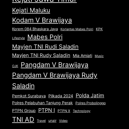
Kejati Maluku
Kodam V Brawijaya
Korem 084 Bhaskara Jaya
KPK
Korlantas Mabes Polri
Mabes Polri
Lifestyle
Mayjen TNI Rudi Saladin
Mayjen TNI Rudy Saladin
Mia Amiati
Music
Pangdam V Brawijaya
OJK
Pangdam V Brawijaya Rudy
Saladin
Polda Jatim
Pemkot Surabaya
Pilkada 2024
Polres Pelabuhan Tanjung Perak
Polres Probolinggo
PTPN I
PTPN Group
PTPN X
Technology
TNI AD
unair
Travel
Video