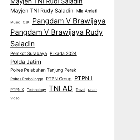
Mayjen TNI Rudi Saladin
Mayjen TNI Rudy Saladin
Mia Amiati
Pangdam V Brawijaya
Music
OJK
Pangdam V Brawijaya Rudy
Saladin
Pemkot Surabaya
Pilkada 2024
Polda Jatim
Polres Pelabuhan Tanjung Perak
PTPN I
PTPN Group
Polres Probolinggo
TNI AD
PTPN X
unair
Technology
Travel
Video