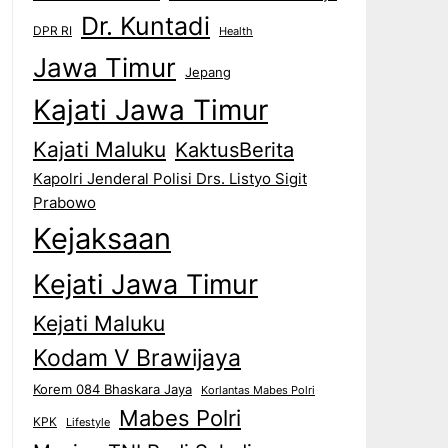
Dr. Kuntadi
DPR RI
Health
Jawa Timur
Jepang
Kajati Jawa Timur
Kajati Maluku
KaktusBerita
Kapolri Jenderal Polisi Drs. Listyo Sigit
Prabowo
Kejaksaan
Kejati Jawa Timur
Kejati Maluku
Kodam V Brawijaya
Korem 084 Bhaskara Jaya
Korlantas Mabes Polri
Mabes Polri
KPK
Lifestyle