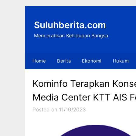
Skip
to
content
Suluhberita.com
Mencerahkan Kehidupan Bangsa
Home
Berita
Ekonomi
Hukum
Kominfo Terapkan Konsep
Media Center KTT AIS 
Posted on 11/10/2023