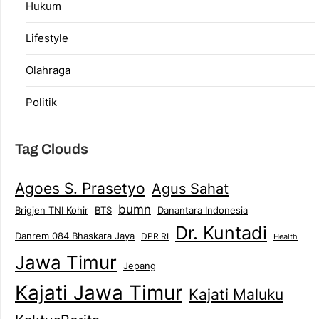
Hukum
Lifestyle
Olahraga
Politik
Tag Clouds
Agoes S. Prasetyo
Agus Sahat
bumn
Brigjen TNI Kohir
Danantara Indonesia
BTS
Dr. Kuntadi
Danrem 084 Bhaskara Jaya
DPR RI
Health
Jawa Timur
Jepang
Kajati Jawa Timur
Kajati Maluku