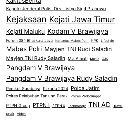
KaktusBerita
Kapolri Jenderal Polisi Drs. Listyo Sigit Prabowo
Kejaksaan
Kejati Jawa Timur
Kodam V Brawijaya
Kejati Maluku
Korem 084 Bhaskara Jaya
KPK
Lifestyle
Korlantas Mabes Polri
Mabes Polri
Mayjen TNI Rudi Saladin
Mayjen TNI Rudy Saladin
Mia Amiati
Music
OJK
Pangdam V Brawijaya
Pangdam V Brawijaya Rudy Saladin
Polda Jatim
Pemkot Surabaya
Pilkada 2024
Polres Pelabuhan Tanjung Perak
Polres Probolinggo
TNI AD
PTPN I
PTPN Group
PTPN X
Technology
Travel
unair
Video