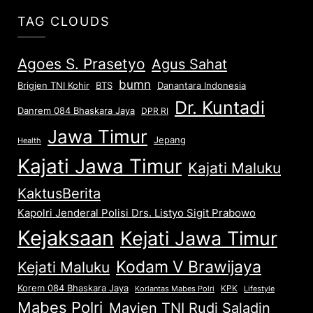
TAG CLOUDS
Agoes S. Prasetyo
Agus Sahat
bumn
Brigjen TNI Kohir
Danantara Indonesia
BTS
Dr. Kuntadi
Danrem 084 Bhaskara Jaya
DPR RI
Jawa Timur
Jepang
Health
Kajati Jawa Timur
Kajati Maluku
KaktusBerita
Kapolri Jenderal Polisi Drs. Listyo Sigit Prabowo
Kejaksaan
Kejati Jawa Timur
Kodam V Brawijaya
Kejati Maluku
Korem 084 Bhaskara Jaya
KPK
Lifestyle
Korlantas Mabes Polri
Mabes Polri
Mayjen TNI Rudi Saladin