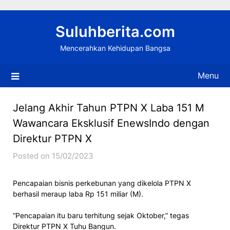
Skip
to
Suluhberita.com
content
Mencerahkan Kehidupan Bangsa
Menu
Jelang Akhir Tahun PTPN X Laba 151 M
Wawancara Eksklusif EnewsIndo dengan
Direktur PTPN X
Posted on 15/02/2023
Pencapaian bisnis perkebunan yang dikelola PTPN X
berhasil meraup laba Rp 151 miliar (M).
“Pencapaian itu baru terhitung sejak Oktober,” tegas
Direktur PTPN X Tuhu Bangun.