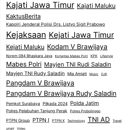
Kajati Jawa Timur
Kajati Maluku
KaktusBerita
Kapolri Jenderal Polisi Drs. Listyo Sigit Prabowo
Kejaksaan
Kejati Jawa Timur
Kodam V Brawijaya
Kejati Maluku
Korem 084 Bhaskara Jaya
KPK
Lifestyle
Korlantas Mabes Polri
Mabes Polri
Mayjen TNI Rudi Saladin
Mayjen TNI Rudy Saladin
Mia Amiati
Music
OJK
Pangdam V Brawijaya
Pangdam V Brawijaya Rudy Saladin
Polda Jatim
Pemkot Surabaya
Pilkada 2024
Polres Pelabuhan Tanjung Perak
Polres Probolinggo
TNI AD
PTPN I
PTPN Group
PTPN X
Technology
Travel
unair
Video