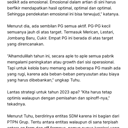
sedikit ada emosional. Emosional dalam artian di sini harus
berfikir mendapatkan hasil optimal, optimal dan optimal.
Sehingga pendekatan emosional ini bisa terwujud,” katanya.
Menurut dia, ada sembilan PG semua aktif. PG-PG kecil
semuanya jauh di atas target. Termasuk Merican, Lestari,
Jombang Baru, Cukir. Empat PG ini berada di atas target
yang direncanakan.
“Alhamdulillah tahun ini, secara aple to aple semua pabrik
mengalami peningkatan atau growth dari sisi operasional.
Tapi untuk kelola baru memang ada beberapa PG masih ada
yang rugi, karena ada beban-beban penyusutan atau biaya
yang harus dibebankan,” ungkap Tuhu.
Lantas strategi untuk tahun 2023 apa? ”Kita harus tetap
optimis walaupun dengan pemisahan dan spinoff-nya,”
tekadnya.
Menurut Tuhu, berdirinya entitas SDM karena ini bagian dari
PTPN Grup. Tentu antara entitas walaupun di sana terpisah
antara on form dan off formnya, namun punya korelasi yang