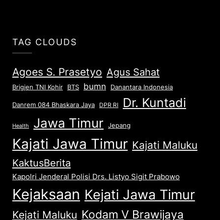
TAG CLOUDS
Agoes S. Prasetyo
Agus Sahat
bumn
Brigjen TNI Kohir
Danantara Indonesia
BTS
Dr. Kuntadi
Danrem 084 Bhaskara Jaya
DPR RI
Jawa Timur
Jepang
Health
Kajati Jawa Timur
Kajati Maluku
KaktusBerita
Kapolri Jenderal Polisi Drs. Listyo Sigit Prabowo
Kejaksaan
Kejati Jawa Timur
Kodam V Brawijaya
Kejati Maluku