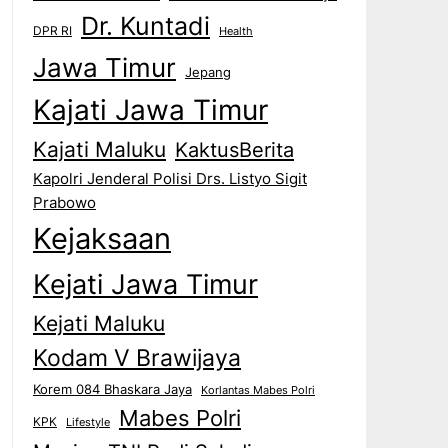
Dr. Kuntadi
DPR RI
Health
Jawa Timur
Jepang
Kajati Jawa Timur
Kajati Maluku
KaktusBerita
Kapolri Jenderal Polisi Drs. Listyo Sigit
Prabowo
Kejaksaan
Kejati Jawa Timur
Kejati Maluku
Kodam V Brawijaya
Korem 084 Bhaskara Jaya
Korlantas Mabes Polri
Mabes Polri
KPK
Lifestyle