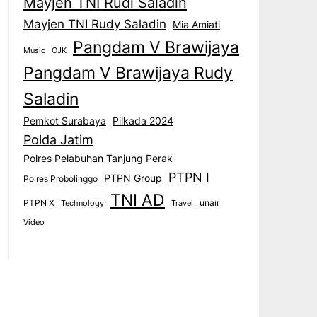
Mayjen TNI Rudi Saladin
Mayjen TNI Rudy Saladin
Mia Amiati
Pangdam V Brawijaya
Music
OJK
Pangdam V Brawijaya Rudy
Saladin
Pemkot Surabaya
Pilkada 2024
Polda Jatim
Polres Pelabuhan Tanjung Perak
PTPN I
PTPN Group
Polres Probolinggo
TNI AD
PTPN X
unair
Technology
Travel
Video