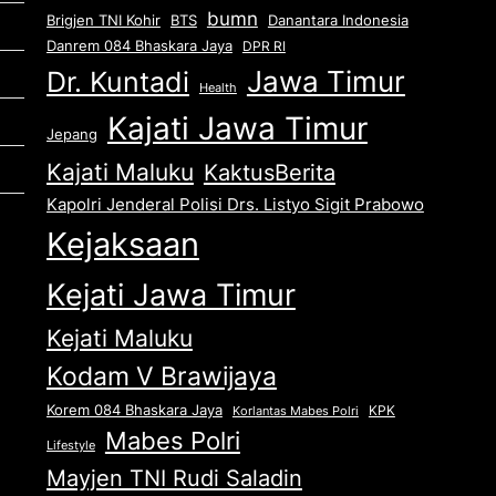
bumn
Brigjen TNI Kohir
Danantara Indonesia
BTS
Danrem 084 Bhaskara Jaya
DPR RI
Jawa Timur
Dr. Kuntadi
Health
Kajati Jawa Timur
Jepang
Kajati Maluku
KaktusBerita
Kapolri Jenderal Polisi Drs. Listyo Sigit Prabowo
Kejaksaan
Kejati Jawa Timur
Kejati Maluku
Kodam V Brawijaya
Korem 084 Bhaskara Jaya
KPK
Korlantas Mabes Polri
Mabes Polri
Lifestyle
Mayjen TNI Rudi Saladin