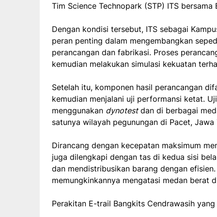
Tim Science Technopark (STP) ITS bersama E
Dengan kondisi tersebut, ITS sebagai Kamp
peran penting dalam mengembangkan sepeda m
perancangan dan fabrikasi. Proses perancang
kemudian melakukan simulasi kekuatan terh
Setelah itu, komponen hasil perancangan difab
kemudian menjalani uji performansi ketat. U
menggunakan
dynotest
dan di berbagai meda
satunya wilayah pegunungan di Pacet, Jawa 
Dirancang dengan kecepatan maksimum mencap
juga dilengkapi dengan tas di kedua sisi
dan mendistribusikan barang dengan efisien. E
memungkinkannya mengatasi medan berat d
Perakitan E-trail Bangkits Cendrawasih yan