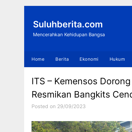
Skip
to
content
Suluhberita.com
Mencerahkan Kehidupan Bangsa
Home
Berita
Ekonomi
Hukum
ITS – Kemensos Dorong 
Resmikan Bangkits Cen
Posted on 29/09/2023