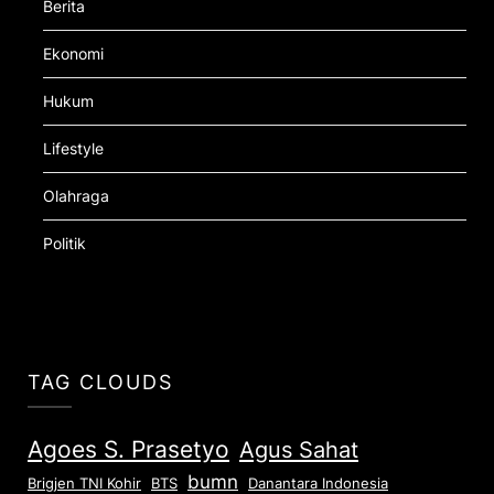
Berita
Ekonomi
Hukum
Lifestyle
Olahraga
Politik
TAG CLOUDS
Agoes S. Prasetyo
Agus Sahat
bumn
Brigjen TNI Kohir
Danantara Indonesia
BTS