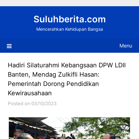
Skip
to
Suluhberita.com
content
Mencerahkan Kehidupan Bangsa
Menu
Hadiri Silaturahmi Kebangsaan DPW LDII
Banten, Mendag Zulkifli Hasan:
Pemerintah Dorong Pendidikan
Kewirausahaan
Posted on 03/10/2023