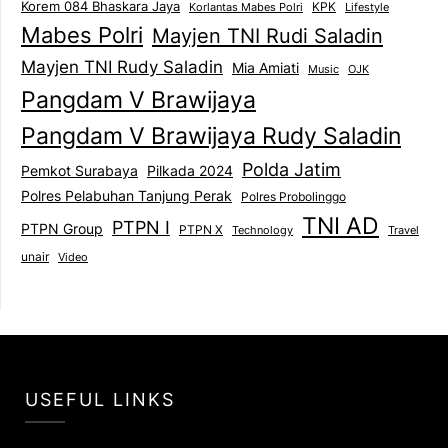
Korem 084 Bhaskara Jaya
KPK
Lifestyle
Korlantas Mabes Polri
Mabes Polri
Mayjen TNI Rudi Saladin
Mayjen TNI Rudy Saladin
Mia Amiati
Music
OJK
Pangdam V Brawijaya
Pangdam V Brawijaya Rudy Saladin
Polda Jatim
Pemkot Surabaya
Pilkada 2024
Polres Pelabuhan Tanjung Perak
Polres Probolinggo
TNI AD
PTPN I
PTPN Group
PTPN X
Technology
Travel
unair
Video
USEFUL LINKS