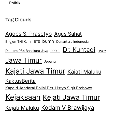
Politik
Tag Clouds
Agoes S. Prasetyo
Agus Sahat
bumn
Brigjen TNI Kohir
Danantara Indonesia
BTS
Dr. Kuntadi
Danrem 084 Bhaskara Jaya
DPR RI
Health
Jawa Timur
Jepang
Kajati Jawa Timur
Kajati Maluku
KaktusBerita
Kapolri Jenderal Polisi Drs. Listyo Sigit Prabowo
Kejaksaan
Kejati Jawa Timur
Kodam V Brawijaya
Kejati Maluku