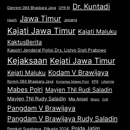
Dr. Kuntadi
Danrem 084 Bhaskara Jaya
DPR RI
Jawa Timur
Jepang
Health
Kajati Jawa Timur
Kajati Maluku
KaktusBerita
Kapolri Jenderal Polisi Drs. Listyo Sigit Prabowo
Kejaksaan
Kejati Jawa Timur
Kodam V Brawijaya
Kejati Maluku
Korem 084 Bhaskara Jaya
KPK
Lifestyle
Korlantas Mabes Polri
Mabes Polri
Mayjen TNI Rudi Saladin
Mayjen TNI Rudy Saladin
Mia Amiati
Music
OJK
Pangdam V Brawijaya
Pangdam V Brawijaya Rudy Saladin
Polda Jatim
Pemkot Surabaya
Pilkada 2024