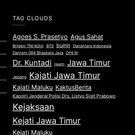
TAG CLOUDS
Agoes S. Prasetyo
Agus Sahat
bumn
Brigjen TNI Kohir
Danantara Indonesia
BTS
Danrem 084 Bhaskara Jaya
DPR RI
Jawa Timur
Dr. Kuntadi
Health
Kajati Jawa Timur
Jepang
Kajati Maluku
KaktusBerita
Kapolri Jenderal Polisi Drs. Listyo Sigit Prabowo
Kejaksaan
Kejati Jawa Timur
Kejati Maluku