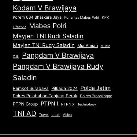
Kodam V Brawijaya
Korem 084 Bhaskara Jaya
KPK
Korlantas Mabes Polri
Mabes Polri
Lifestyle
Mayjen TNI Rudi Saladin
Mayjen TNI Rudy Saladin
Mia Amiati
Music
Pangdam V Brawijaya
OJK
Pangdam V Brawijaya Rudy
Saladin
Polda Jatim
Pemkot Surabaya
Pilkada 2024
Polres Pelabuhan Tanjung Perak
Polres Probolinggo
PTPN I
PTPN Group
PTPN X
Technology
TNI AD
unair
Travel
Video