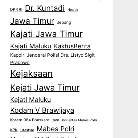
Dr. Kuntadi
DPR RI
Health
Jawa Timur
Jepang
Kajati Jawa Timur
Kajati Maluku
KaktusBerita
Kapolri Jenderal Polisi Drs. Listyo Sigit
Prabowo
Kejaksaan
Kejati Jawa Timur
Kejati Maluku
Kodam V Brawijaya
Korem 084 Bhaskara Jaya
Korlantas Mabes Polri
Mabes Polri
KPK
Lifestyle