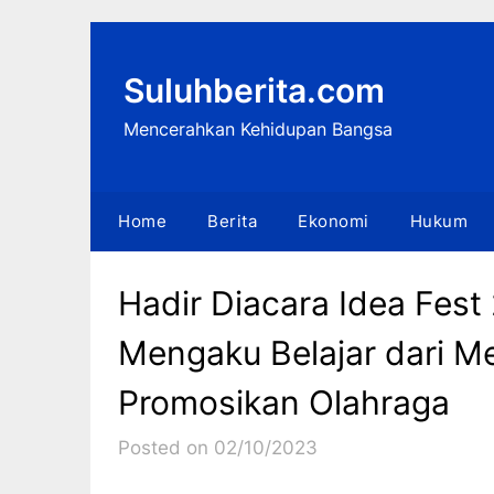
Skip
to
content
Suluhberita.com
Mencerahkan Kehidupan Bangsa
Home
Berita
Ekonomi
Hukum
Hadir Diacara Idea Fest
Mengaku Belajar dari Me
Promosikan Olahraga
Posted on 02/10/2023