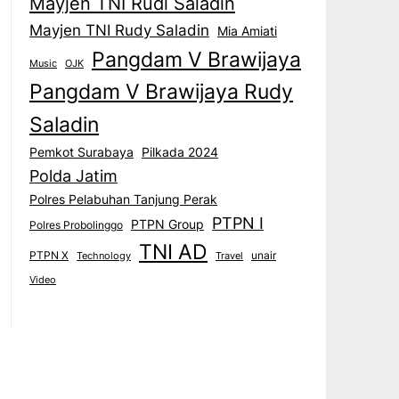
Mayjen TNI Rudi Saladin
Mayjen TNI Rudy Saladin
Mia Amiati
Pangdam V Brawijaya
Music
OJK
Pangdam V Brawijaya Rudy
Saladin
Pemkot Surabaya
Pilkada 2024
Polda Jatim
Polres Pelabuhan Tanjung Perak
PTPN I
PTPN Group
Polres Probolinggo
TNI AD
PTPN X
unair
Technology
Travel
Video