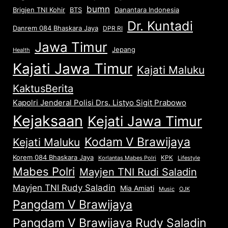
bumn
Brigjen TNI Kohir
Danantara Indonesia
BTS
Dr. Kuntadi
Danrem 084 Bhaskara Jaya
DPR RI
Jawa Timur
Jepang
Health
Kajati Jawa Timur
Kajati Maluku
KaktusBerita
Kapolri Jenderal Polisi Drs. Listyo Sigit Prabowo
Kejaksaan
Kejati Jawa Timur
Kodam V Brawijaya
Kejati Maluku
Korem 084 Bhaskara Jaya
KPK
Lifestyle
Korlantas Mabes Polri
Mabes Polri
Mayjen TNI Rudi Saladin
Mayjen TNI Rudy Saladin
Mia Amiati
Music
OJK
Pangdam V Brawijaya
Pangdam V Brawijaya Rudy Saladin