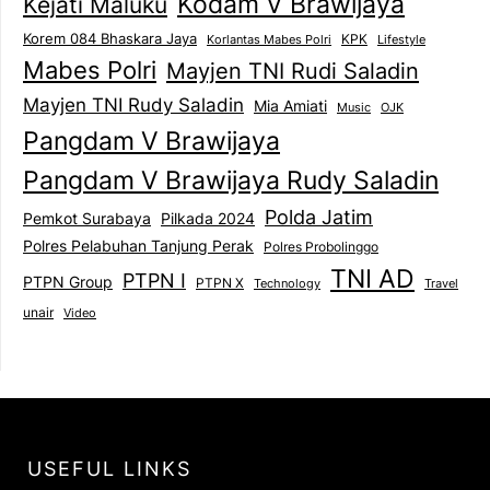
Kodam V Brawijaya
Kejati Maluku
Korem 084 Bhaskara Jaya
KPK
Lifestyle
Korlantas Mabes Polri
Mabes Polri
Mayjen TNI Rudi Saladin
Mayjen TNI Rudy Saladin
Mia Amiati
Music
OJK
Pangdam V Brawijaya
Pangdam V Brawijaya Rudy Saladin
Polda Jatim
Pemkot Surabaya
Pilkada 2024
Polres Pelabuhan Tanjung Perak
Polres Probolinggo
TNI AD
PTPN I
PTPN Group
PTPN X
Technology
Travel
unair
Video
USEFUL LINKS