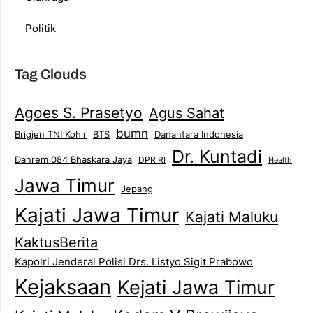
Politik
Tag Clouds
Agoes S. Prasetyo
Agus Sahat
bumn
Brigjen TNI Kohir
Danantara Indonesia
BTS
Dr. Kuntadi
Danrem 084 Bhaskara Jaya
DPR RI
Health
Jawa Timur
Jepang
Kajati Jawa Timur
Kajati Maluku
KaktusBerita
Kapolri Jenderal Polisi Drs. Listyo Sigit Prabowo
Kejaksaan
Kejati Jawa Timur