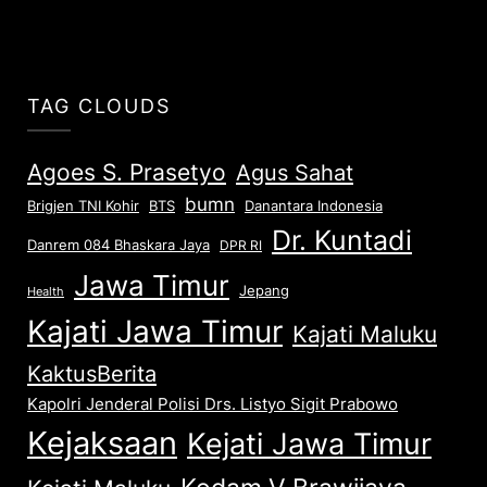
TAG CLOUDS
Agoes S. Prasetyo
Agus Sahat
bumn
Brigjen TNI Kohir
Danantara Indonesia
BTS
Dr. Kuntadi
Danrem 084 Bhaskara Jaya
DPR RI
Jawa Timur
Jepang
Health
Kajati Jawa Timur
Kajati Maluku
KaktusBerita
Kapolri Jenderal Polisi Drs. Listyo Sigit Prabowo
Kejaksaan
Kejati Jawa Timur