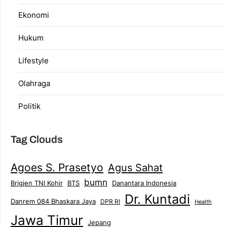
Ekonomi
Hukum
Lifestyle
Olahraga
Politik
Tag Clouds
Agoes S. Prasetyo
Agus Sahat
bumn
Brigjen TNI Kohir
Danantara Indonesia
BTS
Dr. Kuntadi
Danrem 084 Bhaskara Jaya
DPR RI
Health
Jawa Timur
Jepang