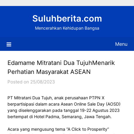
Skip
to
Suluhberita.com
content
Mencerahkan Kehidupan Bangsa
Menu
Edamame Mitratani Dua TujuhMenarik
Perhatian Masyarakat ASEAN
Posted on 25/08/2023
PT Mitratani Dua Tujuh, anak perusahaan PTPN X
berpartisipasi dalam acara Asean Online Sale Day (AOSD)
yang diselenggarakan pada tanggal 19-22 Agustus 2023
bertempat di Hotel Padma, Semarang, Jawa Tengah.
Acara yang mengusung tema “A Click to Prosperity”