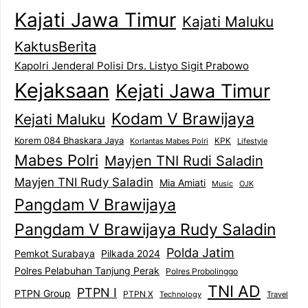
Kajati Jawa Timur
Kajati Maluku
KaktusBerita
Kapolri Jenderal Polisi Drs. Listyo Sigit Prabowo
Kejaksaan
Kejati Jawa Timur
Kodam V Brawijaya
Kejati Maluku
Korem 084 Bhaskara Jaya
KPK
Lifestyle
Korlantas Mabes Polri
Mabes Polri
Mayjen TNI Rudi Saladin
Mayjen TNI Rudy Saladin
Mia Amiati
Music
OJK
Pangdam V Brawijaya
Pangdam V Brawijaya Rudy Saladin
Polda Jatim
Pemkot Surabaya
Pilkada 2024
Polres Pelabuhan Tanjung Perak
Polres Probolinggo
TNI AD
PTPN I
PTPN Group
PTPN X
Technology
Travel