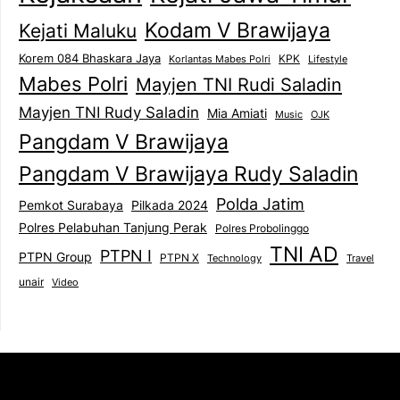
Kodam V Brawijaya
Kejati Maluku
Korem 084 Bhaskara Jaya
KPK
Lifestyle
Korlantas Mabes Polri
Mabes Polri
Mayjen TNI Rudi Saladin
Mayjen TNI Rudy Saladin
Mia Amiati
Music
OJK
Pangdam V Brawijaya
Pangdam V Brawijaya Rudy Saladin
Polda Jatim
Pemkot Surabaya
Pilkada 2024
Polres Pelabuhan Tanjung Perak
Polres Probolinggo
TNI AD
PTPN I
PTPN Group
PTPN X
Technology
Travel
unair
Video