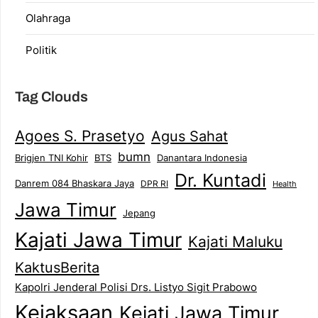
Olahraga
Politik
Tag Clouds
Agoes S. Prasetyo
Agus Sahat
bumn
Brigjen TNI Kohir
Danantara Indonesia
BTS
Dr. Kuntadi
Danrem 084 Bhaskara Jaya
DPR RI
Health
Jawa Timur
Jepang
Kajati Jawa Timur
Kajati Maluku
KaktusBerita
Kapolri Jenderal Polisi Drs. Listyo Sigit Prabowo
Kejaksaan
Kejati Jawa Timur