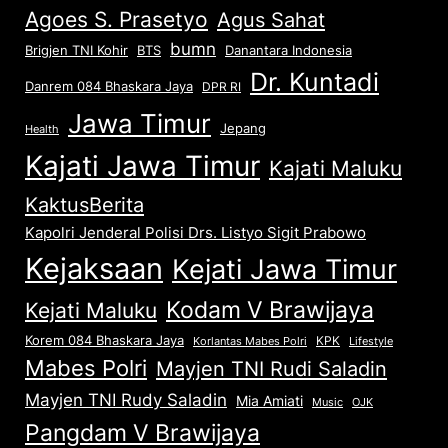
Agoes S. Prasetyo
Agus Sahat
bumn
Brigjen TNI Kohir
Danantara Indonesia
BTS
Dr. Kuntadi
Danrem 084 Bhaskara Jaya
DPR RI
Jawa Timur
Jepang
Health
Kajati Jawa Timur
Kajati Maluku
KaktusBerita
Kapolri Jenderal Polisi Drs. Listyo Sigit Prabowo
Kejaksaan
Kejati Jawa Timur
Kodam V Brawijaya
Kejati Maluku
Korem 084 Bhaskara Jaya
KPK
Lifestyle
Korlantas Mabes Polri
Mabes Polri
Mayjen TNI Rudi Saladin
Mayjen TNI Rudy Saladin
Mia Amiati
Music
OJK
Pangdam V Brawijaya