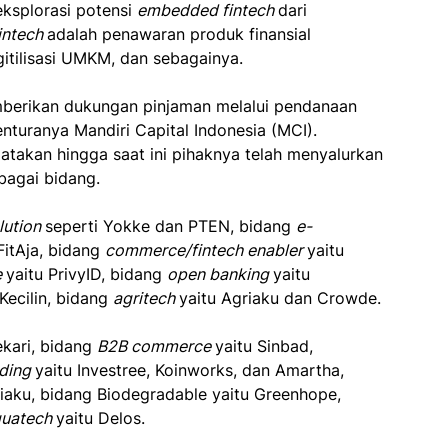
ksplorasi potensi
embedded fintech
dari
intech
adalah penawaran produk finansial
igitilisasi UMKM, dan sebagainya.
mberikan dukungan pinjaman melalui pendanaan
enturanya Mandiri Capital Indonesia (MCI).
gatakan hingga saat ini pihaknya telah menyalurkan
rbagai bidang.
lution
seperti Yokke dan PTEN, bidang
e-
FitAja, bidang
commerce/fintech enabler
yaitu
e
yaitu PrivyID, bidang
open banking
yaitu
 Kecilin, bidang
agritech
yaitu Agriaku dan Crowde.
ekari, bidang
B2B commerce
yaitu Sinbad,
nding
yaitu Investree, Koinworks, dan Amartha,
riaku, bidang Biodegradable yaitu Greenhope,
quatech
yaitu Delos.