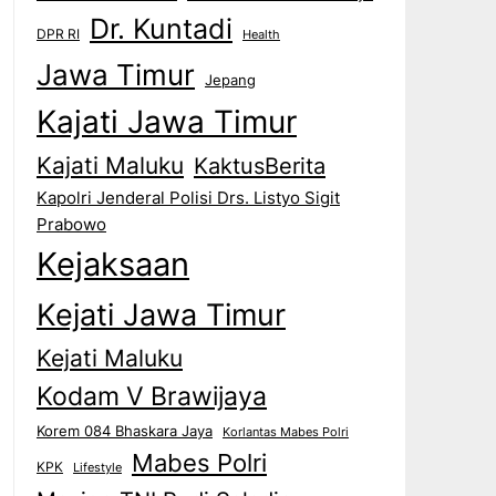
Dr. Kuntadi
DPR RI
Health
Jawa Timur
Jepang
Kajati Jawa Timur
Kajati Maluku
KaktusBerita
Kapolri Jenderal Polisi Drs. Listyo Sigit
Prabowo
Kejaksaan
Kejati Jawa Timur
Kejati Maluku
Kodam V Brawijaya
Korem 084 Bhaskara Jaya
Korlantas Mabes Polri
Mabes Polri
KPK
Lifestyle