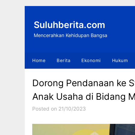
Skip
to
content
Suluhberita.com
Mencerahkan Kehidupan Bangsa
Home
Berita
Ekonomi
Hukum
Dorong Pendanaan ke S
Anak Usaha di Bidang M
Posted on 21/10/2023