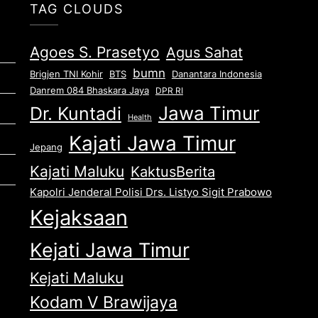
TAG CLOUDS
Agoes S. Prasetyo
Agus Sahat
bumn
Brigjen TNI Kohir
Danantara Indonesia
BTS
Danrem 084 Bhaskara Jaya
DPR RI
Jawa Timur
Dr. Kuntadi
Health
Kajati Jawa Timur
Jepang
Kajati Maluku
KaktusBerita
Kapolri Jenderal Polisi Drs. Listyo Sigit Prabowo
Kejaksaan
Kejati Jawa Timur
Kejati Maluku
Kodam V Brawijaya