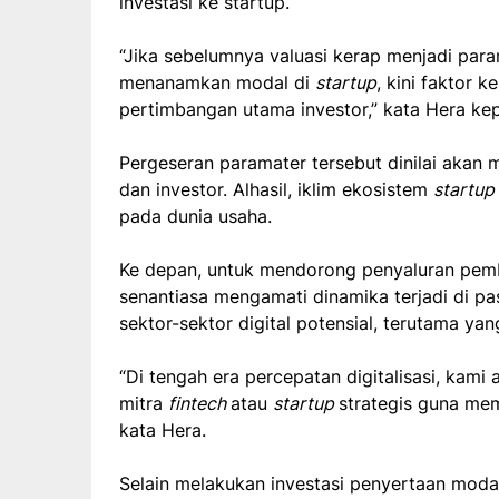
investasi ke startup.
“Jika sebelumnya valuasi kerap menjadi para
menanamkan modal di
startup
, kini faktor k
pertimbangan utama investor,” kata Hera kep
Pergeseran paramater tersebut dinilai akan
dan investor. Alhasil, iklim ekosistem
startup
pada dunia usaha.
Ke depan, untuk mendorong penyaluran pem
senantiasa mengamati dinamika terjadi di pas
sektor-sektor digital potensial, terutama ya
“Di tengah era percepatan digitalisasi, kam
mitra
fintech
atau
startup
strategis guna me
kata Hera.
Selain melakukan investasi penyertaan mod