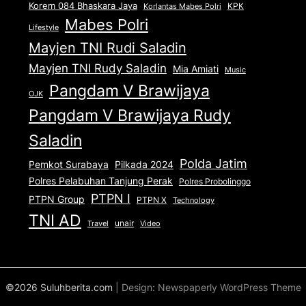
Korem 084 Bhaskara Jaya
KPK
Korlantas Mabes Polri
Mabes Polri
Lifestyle
Mayjen TNI Rudi Saladin
Mayjen TNI Rudy Saladin
Mia Amiati
Music
Pangdam V Brawijaya
OJK
Pangdam V Brawijaya Rudy
Saladin
Polda Jatim
Pemkot Surabaya
Pilkada 2024
Polres Pelabuhan Tanjung Perak
Polres Probolinggo
PTPN I
PTPN Group
PTPN X
Technology
TNI AD
unair
Travel
Video
©2026 Suluhberita.com
| Design:
Newspaperly WordPress Theme