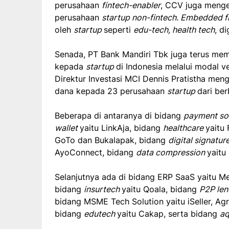
perusahaan
fintech-enabler
, CCV juga menge
perusahaan
startup non-fintech. Embedded f
oleh
startup
seperti
edu-tech, health tech
, d
Senada, PT Bank Mandiri Tbk juga terus me
kepada
startup
di Indonesia melalui modal v
Direktur Investasi MCI Dennis Pratistha men
dana kepada 23 perusahaan
startup
dari be
Beberapa di antaranya di bidang
payment so
wallet
yaitu LinkAja, bidang
healthcare
yaitu 
GoTo dan Bukalapak, bidang
digital signatur
AyoConnect, bidang
data compression
yaitu
Selanjutnya ada di bidang ERP SaaS yaitu M
bidang
insurtech
yaitu Qoala, bidang
P2P le
bidang MSME Tech Solution yaitu iSeller, Ag
bidang
edutech
yaitu Cakap, serta bidang
a