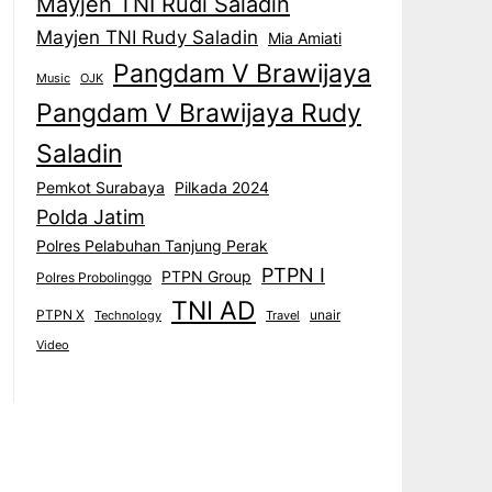
Mayjen TNI Rudi Saladin
Mayjen TNI Rudy Saladin
Mia Amiati
Pangdam V Brawijaya
Music
OJK
Pangdam V Brawijaya Rudy
Saladin
Pemkot Surabaya
Pilkada 2024
Polda Jatim
Polres Pelabuhan Tanjung Perak
PTPN I
PTPN Group
Polres Probolinggo
TNI AD
PTPN X
unair
Technology
Travel
Video