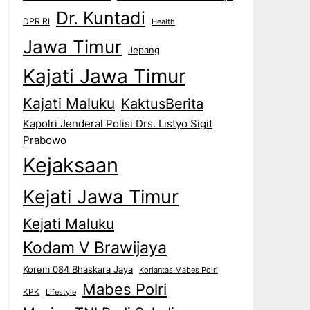
Dr. Kuntadi
DPR RI
Health
Jawa Timur
Jepang
Kajati Jawa Timur
Kajati Maluku
KaktusBerita
Kapolri Jenderal Polisi Drs. Listyo Sigit
Prabowo
Kejaksaan
Kejati Jawa Timur
Kejati Maluku
Kodam V Brawijaya
Korem 084 Bhaskara Jaya
Korlantas Mabes Polri
Mabes Polri
KPK
Lifestyle