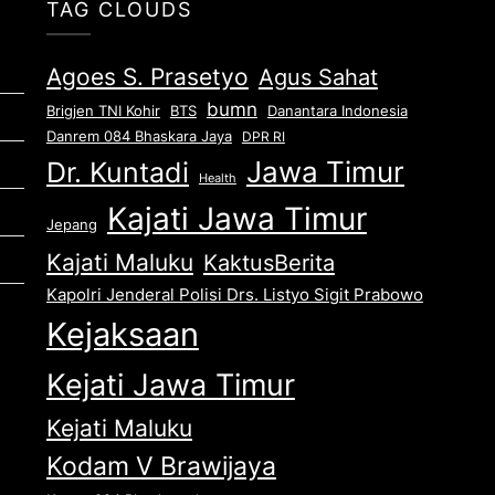
TAG CLOUDS
Agoes S. Prasetyo
Agus Sahat
bumn
Brigjen TNI Kohir
Danantara Indonesia
BTS
Danrem 084 Bhaskara Jaya
DPR RI
Jawa Timur
Dr. Kuntadi
Health
Kajati Jawa Timur
Jepang
Kajati Maluku
KaktusBerita
Kapolri Jenderal Polisi Drs. Listyo Sigit Prabowo
Kejaksaan
Kejati Jawa Timur
Kejati Maluku
Kodam V Brawijaya