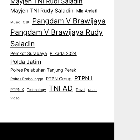
Mayjen TNI Rudi Saladin
Mayjen TNI Rudy Saladin
Mia Amiati
Pangdam V Brawijaya
Music
OJK
Pangdam V Brawijaya Rudy
Saladin
Pemkot Surabaya
Pilkada 2024
Polda Jatim
Polres Pelabuhan Tanjung Perak
PTPN I
PTPN Group
Polres Probolinggo
TNI AD
PTPN X
unair
Technology
Travel
Video