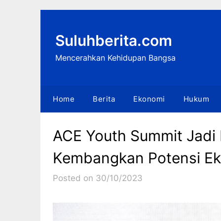
Skip
to
content
Suluhberita.com
Mencerahkan Kehidupan Bangsa
Home
Berita
Ekonomi
Hukum
ACE Youth Summit Jad
Kembangkan Potensi Eko
Posted on 30/10/2023