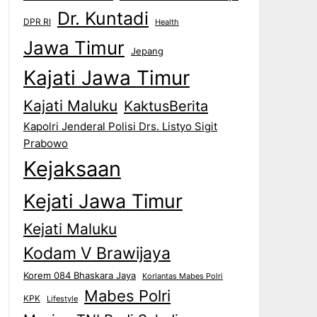
Dr. Kuntadi
DPR RI
Health
Jawa Timur
Jepang
Kajati Jawa Timur
Kajati Maluku
KaktusBerita
Kapolri Jenderal Polisi Drs. Listyo Sigit
Prabowo
Kejaksaan
Kejati Jawa Timur
Kejati Maluku
Kodam V Brawijaya
Korem 084 Bhaskara Jaya
Korlantas Mabes Polri
Mabes Polri
KPK
Lifestyle