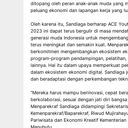
ditopang oleh peran anak-anak muda yang m
peluang ekonomi dan lapangan kerja yang lua
Oleh karena itu, Sandiaga berharap ACE Yo
2023 ini dapat terus bergulir di masa menda
generasi muda Indonesia untuk mengembangka
terus meningkat dan semakin kuat. Menpar
berkomitmen mengembangkan ekosistem ekon
program-program pendampingan, pelatihan, i
lainnya. Hal itu dalam upaya memperkuat p
dalam ekosistem ekonomi digital. Sandiaga j
dan beradaptasi dengan perkembangan tekno
“Mereka harus mampu berinovasi, cepat berada
berkolaborasi, sesuai dengan jati diri bangsa
Menparekraf Sandiaga didampingi Sekretaris
Kemenparekraf/Baparekraf, Riwud Mujirahayu.
Pariwisata dan Ekonomi Kreatif Kementerian 
Manuhutu.