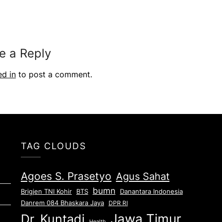
e a Reply
ed in
to post a comment.
TAG CLOUDS
Agoes S. Prasetyo
Agus Sahat
bumn
Brigjen TNI Kohir
Danantara Indonesia
BTS
Danrem 084 Bhaskara Jaya
DPR RI
Jawa Timur
Dr. Kuntadi
Health