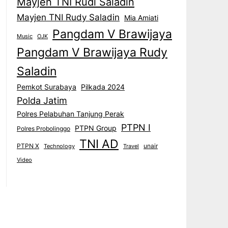
Mayjen TNI Rudi Saladin
Mayjen TNI Rudy Saladin
Mia Amiati
Pangdam V Brawijaya
Music
OJK
Pangdam V Brawijaya Rudy
Saladin
Pemkot Surabaya
Pilkada 2024
Polda Jatim
Polres Pelabuhan Tanjung Perak
PTPN I
PTPN Group
Polres Probolinggo
TNI AD
PTPN X
unair
Technology
Travel
Video