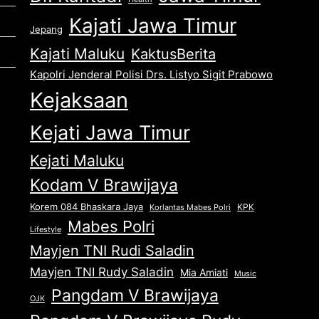
Kajati Jawa Timur
Jepang
Kajati Maluku
KaktusBerita
Kapolri Jenderal Polisi Drs. Listyo Sigit Prabowo
Kejaksaan
Kejati Jawa Timur
Kejati Maluku
Kodam V Brawijaya
Korem 084 Bhaskara Jaya
KPK
Korlantas Mabes Polri
Mabes Polri
Lifestyle
Mayjen TNI Rudi Saladin
Mayjen TNI Rudy Saladin
Mia Amiati
Music
Pangdam V Brawijaya
OJK