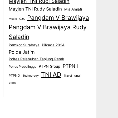
Mayjen TNI Rudi Saladin
Mayjen TNI Rudy Saladin
Mia Amiati
Pangdam V Brawijaya
Music
OJK
Pangdam V Brawijaya Rudy
Saladin
Pemkot Surabaya
Pilkada 2024
Polda Jatim
Polres Pelabuhan Tanjung Perak
PTPN I
PTPN Group
Polres Probolinggo
TNI AD
PTPN X
unair
Technology
Travel
Video