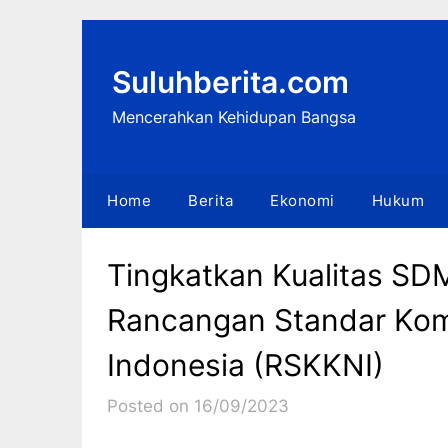
Skip
to
content
Suluhberita.com
Mencerahkan Kehidupan Bangsa
Home
Berita
Ekonomi
Hukum
Tingkatkan Kualitas SD
Rancangan Standar Komp
Indonesia (RSKKNI)
Posted on 16/09/2023