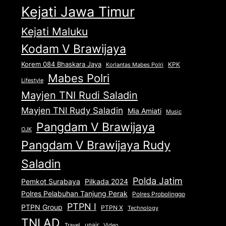
Kejati Jawa Timur
Kejati Maluku
Kodam V Brawijaya
Korem 084 Bhaskara Jaya
KPK
Korlantas Mabes Polri
Mabes Polri
Lifestyle
Mayjen TNI Rudi Saladin
Mayjen TNI Rudy Saladin
Mia Amiati
Music
Pangdam V Brawijaya
OJK
Pangdam V Brawijaya Rudy
Saladin
Polda Jatim
Pemkot Surabaya
Pilkada 2024
Polres Pelabuhan Tanjung Perak
Polres Probolinggo
PTPN I
PTPN Group
PTPN X
Technology
TNI AD
unair
Travel
Video