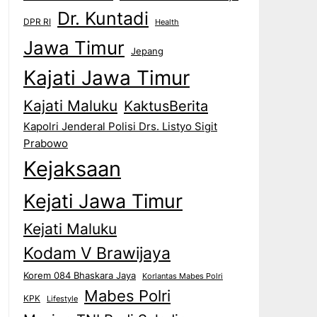
Dr. Kuntadi
DPR RI
Health
Jawa Timur
Jepang
Kajati Jawa Timur
Kajati Maluku
KaktusBerita
Kapolri Jenderal Polisi Drs. Listyo Sigit
Prabowo
Kejaksaan
Kejati Jawa Timur
Kejati Maluku
Kodam V Brawijaya
Korem 084 Bhaskara Jaya
Korlantas Mabes Polri
Mabes Polri
KPK
Lifestyle