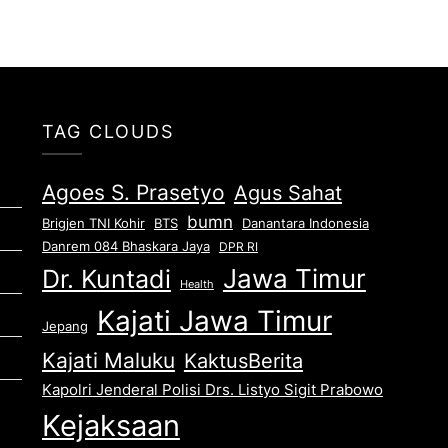
TAG CLOUDS
Agoes S. Prasetyo
Agus Sahat
bumn
Brigjen TNI Kohir
Danantara Indonesia
BTS
Danrem 084 Bhaskara Jaya
DPR RI
Jawa Timur
Dr. Kuntadi
Health
Kajati Jawa Timur
Jepang
Kajati Maluku
KaktusBerita
Kapolri Jenderal Polisi Drs. Listyo Sigit Prabowo
Kejaksaan