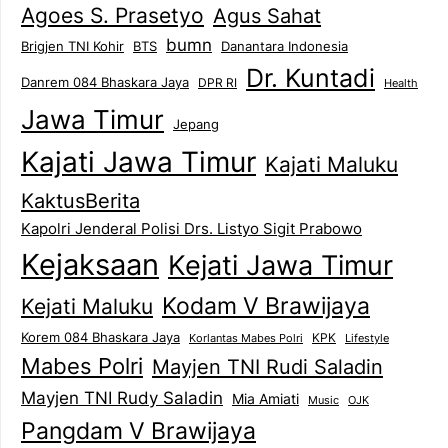
Agoes S. Prasetyo
Agus Sahat
bumn
Brigjen TNI Kohir
Danantara Indonesia
BTS
Dr. Kuntadi
Danrem 084 Bhaskara Jaya
DPR RI
Health
Jawa Timur
Jepang
Kajati Jawa Timur
Kajati Maluku
KaktusBerita
Kapolri Jenderal Polisi Drs. Listyo Sigit Prabowo
Kejaksaan
Kejati Jawa Timur
Kodam V Brawijaya
Kejati Maluku
Korem 084 Bhaskara Jaya
KPK
Lifestyle
Korlantas Mabes Polri
Mabes Polri
Mayjen TNI Rudi Saladin
Mayjen TNI Rudy Saladin
Mia Amiati
Music
OJK
Pangdam V Brawijaya