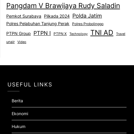
Pangdam V Brawijaya Rudy Saladin
Polda Jatim
Pemkot Surabaya
Pilkada 2024
Polres Pelabuhan Tanjung Perak
Polres Probolinggo
TNI AD
PTPN I
PTPN Group
PTPN X
Technology
Travel
unair
Video
USEFUL LINKS
Berita
Ekonomi
Hukum