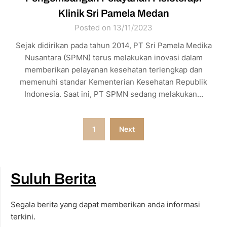
Klinik Sri Pamela Medan
Posted on 13/11/2023
Sejak didirikan pada tahun 2014, PT Sri Pamela Medika
Nusantara (SPMN) terus melakukan inovasi dalam
memberikan pelayanan kesehatan terlengkap dan
memenuhi standar Kementerian Kesehatan Republik
Indonesia. Saat ini, PT SPMN sedang melakukan…
Posts
1
Next
pagination
Suluh Berita
Segala berita yang dapat memberikan anda informasi
terkini.