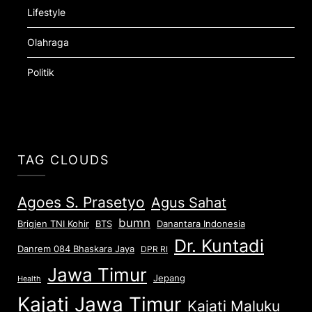
Lifestyle
Olahraga
Politik
TAG CLOUDS
Agoes S. Prasetyo
Agus Sahat
bumn
Brigjen TNI Kohir
Danantara Indonesia
BTS
Dr. Kuntadi
Danrem 084 Bhaskara Jaya
DPR RI
Jawa Timur
Jepang
Health
Kajati Jawa Timur
Kajati Maluku