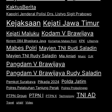
KaktusBerita
Kapolri Jenderal Polisi Drs. Listyo Sigit Prabowo
Kejaksaan
Kejati Jawa Timur
Kodam V Brawijaya
Kejati Maluku
Korem 084 Bhaskara Jaya
KPK
Lifestyle
Korlantas Mabes Polri
Mabes Polri
Mayjen TNI Rudi Saladin
Mayjen TNI Rudy Saladin
Mia Amiati
Music
OJK
Pangdam V Brawijaya
Pangdam V Brawijaya Rudy Saladin
Polda Jatim
Pemkot Surabaya
Pilkada 2024
Polres Pelabuhan Tanjung Perak
Polres Probolinggo
TNI AD
PTPN I
PTPN Group
PTPN X
Technology
unair
Travel
Video