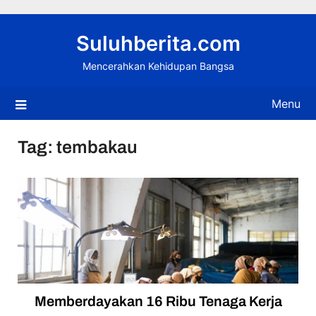
Skip
to
Suluhberita.com
content
Mencerahkan Kehidupan Bangsa
Menu
Tag:
tembakau
Memberdayakan 16 Ribu Tenaga Kerja