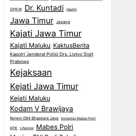
Dr. Kuntadi
DPR RI
Health
Jawa Timur
Jepang
Kajati Jawa Timur
Kajati Maluku
KaktusBerita
Kapolri Jenderal Polisi Drs. Listyo Sigit
Prabowo
Kejaksaan
Kejati Jawa Timur
Kejati Maluku
Kodam V Brawijaya
Korem 084 Bhaskara Jaya
Korlantas Mabes Polri
Mabes Polri
KPK
Lifestyle