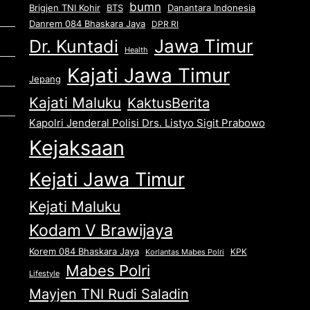
bumn
Brigjen TNI Kohir
Danantara Indonesia
BTS
Danrem 084 Bhaskara Jaya
DPR RI
Jawa Timur
Dr. Kuntadi
Health
Kajati Jawa Timur
Jepang
Kajati Maluku
KaktusBerita
Kapolri Jenderal Polisi Drs. Listyo Sigit Prabowo
Kejaksaan
Kejati Jawa Timur
Kejati Maluku
Kodam V Brawijaya
Korem 084 Bhaskara Jaya
KPK
Korlantas Mabes Polri
Mabes Polri
Lifestyle
Mayjen TNI Rudi Saladin