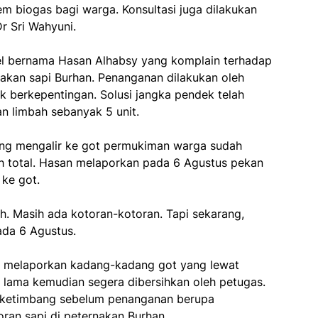
m biogas bagi warga. Konsultasi juga dilakukan
Dr Sri Wahyuni.
sel bernama Hasan Alhabsy yang komplain terhadap
akan sapi Burhan. Penanganan dilakukan oleh
k berkepentingan. Solusi jangka pendek telah
 limbah sebanyak 5 unit.
ang mengalir ke got permukiman warga sudah
ih total. Hasan melaporkan pada 6 Agustus pekan
 ke got.
rsih. Masih ada kotoran-kotoran. Tapi sekarang,
pada 6 Agustus.
n melaporkan kadang-kadang got yang lewat
lama kemudian segera dibersihkan oleh petugas.
ik ketimbang sebelum penanganan berupa
an sapi di peternakan Burhan.