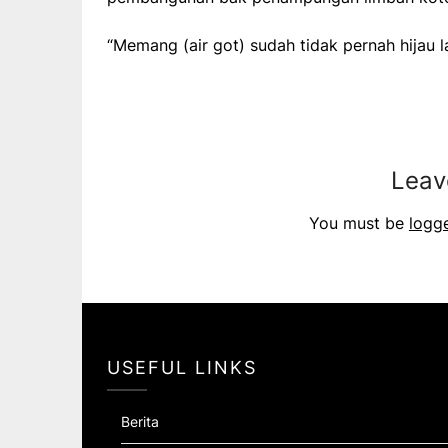
“Memang (air got) sudah tidak pernah hijau l
Leav
You must be
logg
USEFUL LINKS
Berita