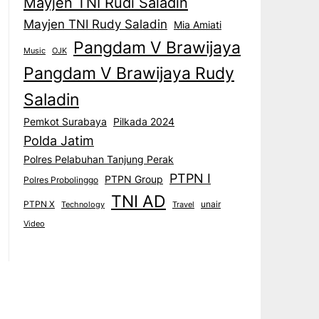
Mayjen TNI Rudi Saladin
Mayjen TNI Rudy Saladin
Mia Amiati
Pangdam V Brawijaya
Music
OJK
Pangdam V Brawijaya Rudy
Saladin
Pemkot Surabaya
Pilkada 2024
Polda Jatim
Polres Pelabuhan Tanjung Perak
PTPN I
PTPN Group
Polres Probolinggo
TNI AD
PTPN X
unair
Technology
Travel
Video