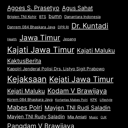
Agoes S. Prasetyo
Agus Sahat
bumn
Brigjen TNI Kohir
Danantara Indonesia
BTS
Dr. Kuntadi
Danrem 084 Bhaskara Jaya
DPR RI
Jawa Timur
Jepang
Health
Kajati Jawa Timur
Kajati Maluku
KaktusBerita
Kapolri Jenderal Polisi Drs. Listyo Sigit Prabowo
Kejaksaan
Kejati Jawa Timur
Kodam V Brawijaya
Kejati Maluku
Korem 084 Bhaskara Jaya
KPK
Lifestyle
Korlantas Mabes Polri
Mabes Polri
Mayjen TNI Rudi Saladin
Mayjen TNI Rudy Saladin
Mia Amiati
Music
OJK
Pangdam V Brawijaya