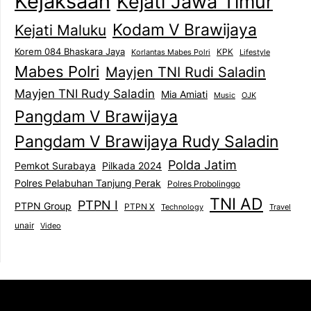
Kejaksaan
Kejati Jawa Timur
Kodam V Brawijaya
Kejati Maluku
Korem 084 Bhaskara Jaya
KPK
Lifestyle
Korlantas Mabes Polri
Mabes Polri
Mayjen TNI Rudi Saladin
Mayjen TNI Rudy Saladin
Mia Amiati
Music
OJK
Pangdam V Brawijaya
Pangdam V Brawijaya Rudy Saladin
Polda Jatim
Pemkot Surabaya
Pilkada 2024
Polres Pelabuhan Tanjung Perak
Polres Probolinggo
TNI AD
PTPN I
PTPN Group
PTPN X
Technology
Travel
unair
Video