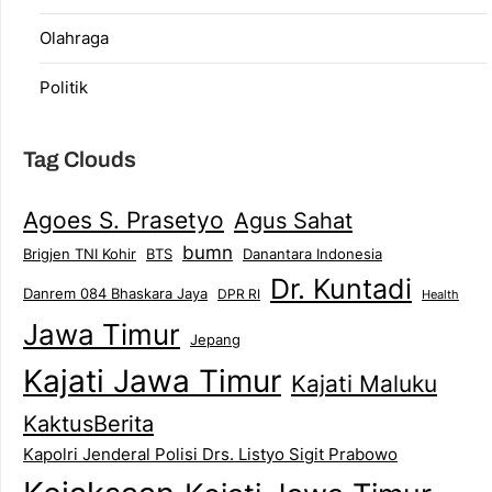
Olahraga
Politik
Tag Clouds
Agoes S. Prasetyo
Agus Sahat
bumn
Brigjen TNI Kohir
Danantara Indonesia
BTS
Dr. Kuntadi
Danrem 084 Bhaskara Jaya
DPR RI
Health
Jawa Timur
Jepang
Kajati Jawa Timur
Kajati Maluku
KaktusBerita
Kapolri Jenderal Polisi Drs. Listyo Sigit Prabowo