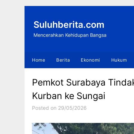
Skip
to
content
Suluhberita.com
Mencerahkan Kehidupan Bangsa
Home
Berita
Ekonomi
Hukum
Pemkot Surabaya Tind
Kurban ke Sungai
Posted on 29/05/2026