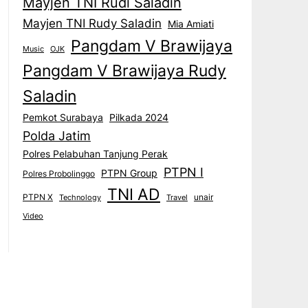
Mayjen TNI Rudi Saladin
Mayjen TNI Rudy Saladin
Mia Amiati
Pangdam V Brawijaya
Music
OJK
Pangdam V Brawijaya Rudy
Saladin
Pemkot Surabaya
Pilkada 2024
Polda Jatim
Polres Pelabuhan Tanjung Perak
PTPN I
PTPN Group
Polres Probolinggo
TNI AD
PTPN X
unair
Technology
Travel
Video