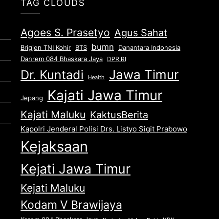
TAG CLOUDS
Agoes S. Prasetyo
Agus Sahat
bumn
Brigjen TNI Kohir
Danantara Indonesia
BTS
Danrem 084 Bhaskara Jaya
DPR RI
Jawa Timur
Dr. Kuntadi
Health
Kajati Jawa Timur
Jepang
Kajati Maluku
KaktusBerita
Kapolri Jenderal Polisi Drs. Listyo Sigit Prabowo
Kejaksaan
Kejati Jawa Timur
Kejati Maluku
Kodam V Brawijaya