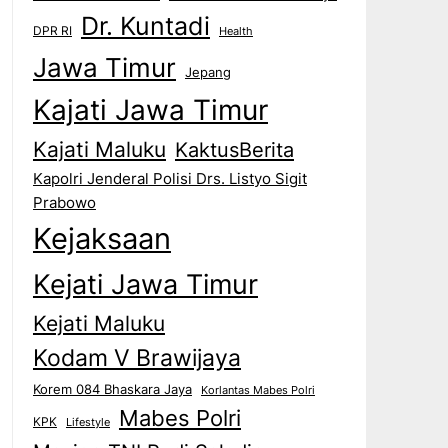
Dr. Kuntadi
DPR RI
Health
Jawa Timur
Jepang
Kajati Jawa Timur
Kajati Maluku
KaktusBerita
Kapolri Jenderal Polisi Drs. Listyo Sigit
Prabowo
Kejaksaan
Kejati Jawa Timur
Kejati Maluku
Kodam V Brawijaya
Korem 084 Bhaskara Jaya
Korlantas Mabes Polri
Mabes Polri
KPK
Lifestyle