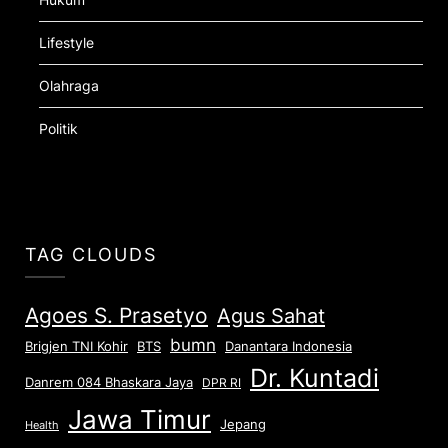
Lifestyle
Olahraga
Politik
TAG CLOUDS
Agoes S. Prasetyo
Agus Sahat
bumn
Brigjen TNI Kohir
Danantara Indonesia
BTS
Dr. Kuntadi
Danrem 084 Bhaskara Jaya
DPR RI
Jawa Timur
Jepang
Health