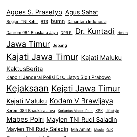
Agoes S. Prasetyo
Agus Sahat
bumn
Brigjen TNI Kohir
Danantara Indonesia
BTS
Dr. Kuntadi
Danrem 084 Bhaskara Jaya
DPR RI
Health
Jawa Timur
Jepang
Kajati Jawa Timur
Kajati Maluku
KaktusBerita
Kapolri Jenderal Polisi Drs. Listyo Sigit Prabowo
Kejaksaan
Kejati Jawa Timur
Kodam V Brawijaya
Kejati Maluku
Korem 084 Bhaskara Jaya
KPK
Lifestyle
Korlantas Mabes Polri
Mabes Polri
Mayjen TNI Rudi Saladin
Mayjen TNI Rudy Saladin
Mia Amiati
Music
OJK