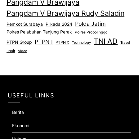
Pangdam V Brawijaya
Pangdam V Brawijaya Rudy Saladin
Polda Jatim
Pemkot Surabaya
Pilkada 2024
Polres Pelabuhan Tanjung Perak
Polres Probolinggo
TNI AD
PTPN I
PTPN Group
PTPN X
Technology
Travel
unair
Video
USEFUL LINKS
Berita
Ekonomi
Hukum