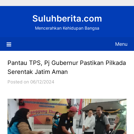
Skip
to
Suluhberita.com
content
Mencerahkan Kehidupan Bangsa
Menu
Pantau TPS, Pj Gubernur Pastikan Pilkada
Serentak Jatim Aman
Posted on 06/12/2024