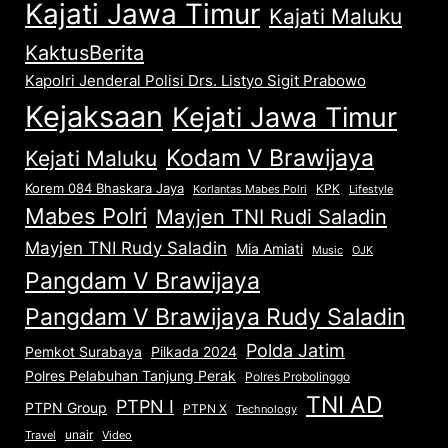
Kajati Jawa Timur
Kajati Maluku
KaktusBerita
Kapolri Jenderal Polisi Drs. Listyo Sigit Prabowo
Kejaksaan
Kejati Jawa Timur
Kodam V Brawijaya
Kejati Maluku
Korem 084 Bhaskara Jaya
KPK
Lifestyle
Korlantas Mabes Polri
Mabes Polri
Mayjen TNI Rudi Saladin
Mayjen TNI Rudy Saladin
Mia Amiati
Music
OJK
Pangdam V Brawijaya
Pangdam V Brawijaya Rudy Saladin
Polda Jatim
Pemkot Surabaya
Pilkada 2024
Polres Pelabuhan Tanjung Perak
Polres Probolinggo
TNI AD
PTPN I
PTPN Group
PTPN X
Technology
unair
Travel
Video