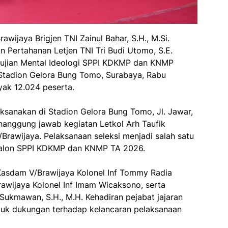
wijaya Brigjen TNI Zainul Bahar, S.H., M.Si.
 Pertahanan Letjen TNI Tri Budi Utomo, S.E.
 ujian Mental Ideologi SPPI KDKMP dan KNMP
 Stadion Gelora Bung Tomo, Surabaya, Rabu
yak 12.024 peserta.
laksanakan di Stadion Gelora Bung Tomo, Jl. Jawar,
nanggung jawab kegiatan Letkol Arh Taufik
rawijaya. Pelaksanaan seleksi menjadi salah satu
 calon SPPI KDKMP dan KNMP TA 2026.
 Kasdam V/Brawijaya Kolonel Inf Tommy Radia
rawijaya Kolonel Inf Imam Wicaksono, serta
Sukmawan, S.H., M.H. Kehadiran pejabat jajaran
uk dukungan terhadap kelancaran pelaksanaan