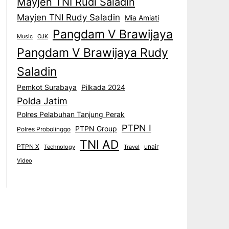
Mayjen TNI Rudi Saladin
Mayjen TNI Rudy Saladin
Mia Amiati
Pangdam V Brawijaya
Music
OJK
Pangdam V Brawijaya Rudy
Saladin
Pemkot Surabaya
Pilkada 2024
Polda Jatim
Polres Pelabuhan Tanjung Perak
PTPN I
PTPN Group
Polres Probolinggo
TNI AD
PTPN X
unair
Technology
Travel
Video