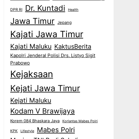
Dr. Kuntadi
DPR RI
Health
Jawa Timur
Jepang
Kajati Jawa Timur
Kajati Maluku
KaktusBerita
Kapolri Jenderal Polisi Drs. Listyo Sigit
Prabowo
Kejaksaan
Kejati Jawa Timur
Kejati Maluku
Kodam V Brawijaya
Korem 084 Bhaskara Jaya
Korlantas Mabes Polri
Mabes Polri
KPK
Lifestyle