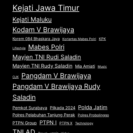
Kejati Jawa Timur
Kejati Maluku
Kodam V Brawijaya
Korem 084 Bhaskara Jaya
KPK
Korlantas Mabes Polri
Mabes Polri
Lifestyle
Mayjen TNI Rudi Saladin
Mayjen TNI Rudy Saladin
Mia Amiati
Music
Pangdam V Brawijaya
OJK
Pangdam V Brawijaya Rudy
Saladin
Polda Jatim
Pemkot Surabaya
Pilkada 2024
Polres Pelabuhan Tanjung Perak
Polres Probolinggo
PTPN I
PTPN Group
PTPN X
Technology
TNI AD