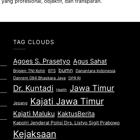
ang profesional, objektif, dan transparan.
TAG CLOUDS
Agoes S. Prasetyo
Agus Sahat
bumn
Brigjen TNI Kohir
Danantara Indonesia
BTS
Danrem 084 Bhaskara Jaya
DPR RI
Jawa Timur
Dr. Kuntadi
Health
Kajati Jawa Timur
Jepang
Kajati Maluku
KaktusBerita
Kapolri Jenderal Polisi Drs. Listyo Sigit Prabowo
Kejaksaan