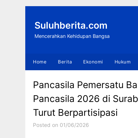
Skip
to
content
Suluhberita.com
Mencerahkan Kehidupan Bangsa
Home
Berita
Ekonomi
Hukum
Pancasila Pemersatu Ba
Pancasila 2026 di Sura
Turut Berpartisipasi
Posted on 01/06/2026