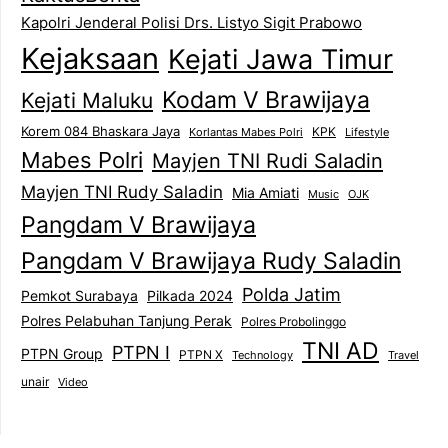
Kapolri Jenderal Polisi Drs. Listyo Sigit Prabowo
Kejaksaan
Kejati Jawa Timur
Kodam V Brawijaya
Kejati Maluku
Korem 084 Bhaskara Jaya
KPK
Lifestyle
Korlantas Mabes Polri
Mabes Polri
Mayjen TNI Rudi Saladin
Mayjen TNI Rudy Saladin
Mia Amiati
Music
OJK
Pangdam V Brawijaya
Pangdam V Brawijaya Rudy Saladin
Polda Jatim
Pemkot Surabaya
Pilkada 2024
Polres Pelabuhan Tanjung Perak
Polres Probolinggo
TNI AD
PTPN I
PTPN Group
PTPN X
Technology
Travel
unair
Video