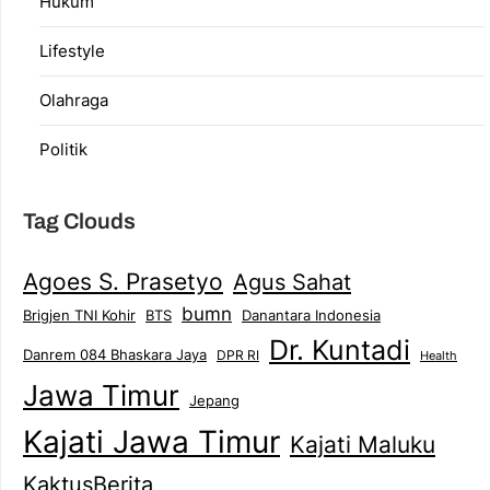
Hukum
Lifestyle
Olahraga
Politik
Tag Clouds
Agoes S. Prasetyo
Agus Sahat
bumn
Brigjen TNI Kohir
Danantara Indonesia
BTS
Dr. Kuntadi
Danrem 084 Bhaskara Jaya
DPR RI
Health
Jawa Timur
Jepang
Kajati Jawa Timur
Kajati Maluku
KaktusBerita