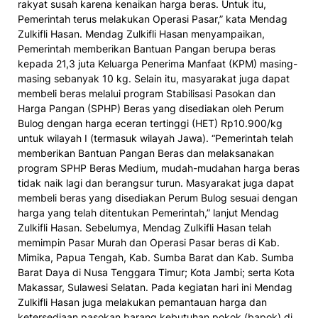
rakyat susah karena kenaikan harga beras. Untuk itu,
Pemerintah terus melakukan Operasi Pasar,” kata Mendag
Zulkifli Hasan. Mendag Zulkifli Hasan menyampaikan,
Pemerintah memberikan Bantuan Pangan berupa beras
kepada 21,3 juta Keluarga Penerima Manfaat (KPM) masing-
masing sebanyak 10 kg. Selain itu, masyarakat juga dapat
membeli beras melalui program Stabilisasi Pasokan dan
Harga Pangan (SPHP) Beras yang disediakan oleh Perum
Bulog dengan harga eceran tertinggi (HET) Rp10.900/kg
untuk wilayah I (termasuk wilayah Jawa). “Pemerintah telah
memberikan Bantuan Pangan Beras dan melaksanakan
program SPHP Beras Medium, mudah-mudahan harga beras
tidak naik lagi dan berangsur turun. Masyarakat juga dapat
membeli beras yang disediakan Perum Bulog sesuai dengan
harga yang telah ditentukan Pemerintah,” lanjut Mendag
Zulkifli Hasan. Sebelumya, Mendag Zulkifli Hasan telah
memimpin Pasar Murah dan Operasi Pasar beras di Kab.
Mimika, Papua Tengah, Kab. Sumba Barat dan Kab. Sumba
Barat Daya di Nusa Tenggara Timur; Kota Jambi; serta Kota
Makassar, Sulawesi Selatan. Pada kegiatan hari ini Mendag
Zulkifli Hasan juga melakukan pemantauan harga dan
ketersediaan pasokan barang kebutuhan pokok (bapok) di