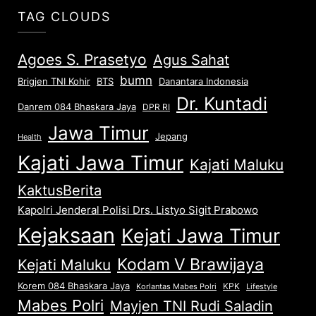
TAG CLOUDS
Agoes S. Prasetyo
Agus Sahat
bumn
Brigjen TNI Kohir
Danantara Indonesia
BTS
Dr. Kuntadi
Danrem 084 Bhaskara Jaya
DPR RI
Jawa Timur
Jepang
Health
Kajati Jawa Timur
Kajati Maluku
KaktusBerita
Kapolri Jenderal Polisi Drs. Listyo Sigit Prabowo
Kejaksaan
Kejati Jawa Timur
Kodam V Brawijaya
Kejati Maluku
Korem 084 Bhaskara Jaya
KPK
Lifestyle
Korlantas Mabes Polri
Mabes Polri
Mayjen TNI Rudi Saladin