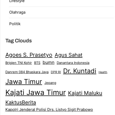
Lifestyle
Olahraga
Politik
Tag Clouds
Agoes S. Prasetyo
Agus Sahat
bumn
Brigjen TNI Kohir
Danantara Indonesia
BTS
Dr. Kuntadi
Danrem 084 Bhaskara Jaya
DPR RI
Health
Jawa Timur
Jepang
Kajati Jawa Timur
Kajati Maluku
KaktusBerita
Kapolri Jenderal Polisi Drs. Listyo Sigit Prabowo