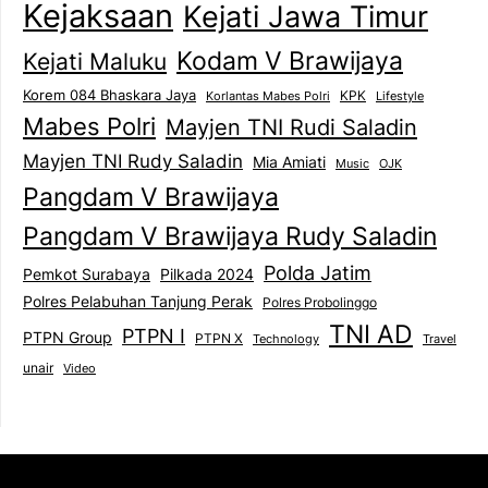
Kejaksaan
Kejati Jawa Timur
Kodam V Brawijaya
Kejati Maluku
Korem 084 Bhaskara Jaya
KPK
Lifestyle
Korlantas Mabes Polri
Mabes Polri
Mayjen TNI Rudi Saladin
Mayjen TNI Rudy Saladin
Mia Amiati
Music
OJK
Pangdam V Brawijaya
Pangdam V Brawijaya Rudy Saladin
Polda Jatim
Pemkot Surabaya
Pilkada 2024
Polres Pelabuhan Tanjung Perak
Polres Probolinggo
TNI AD
PTPN I
PTPN Group
PTPN X
Technology
Travel
unair
Video