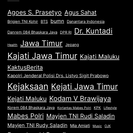
Agoes S. Prasetyo
Agus Sahat
bumn
Brigjen TNI Kohir
Danantara Indonesia
BTS
Dr. Kuntadi
Danrem 084 Bhaskara Jaya
DPR RI
Jawa Timur
Jepang
Health
Kajati Jawa Timur
Kajati Maluku
KaktusBerita
Kapolri Jenderal Polisi Drs. Listyo Sigit Prabowo
Kejaksaan
Kejati Jawa Timur
Kodam V Brawijaya
Kejati Maluku
Korem 084 Bhaskara Jaya
KPK
Lifestyle
Korlantas Mabes Polri
Mabes Polri
Mayjen TNI Rudi Saladin
Mayjen TNI Rudy Saladin
Mia Amiati
Music
OJK