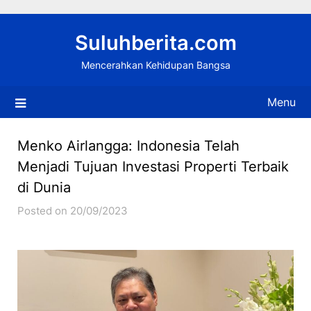
Skip
to
Suluhberita.com
content
Mencerahkan Kehidupan Bangsa
Menu
Menko Airlangga: Indonesia Telah
Menjadi Tujuan Investasi Properti Terbaik
di Dunia
Posted on 20/09/2023