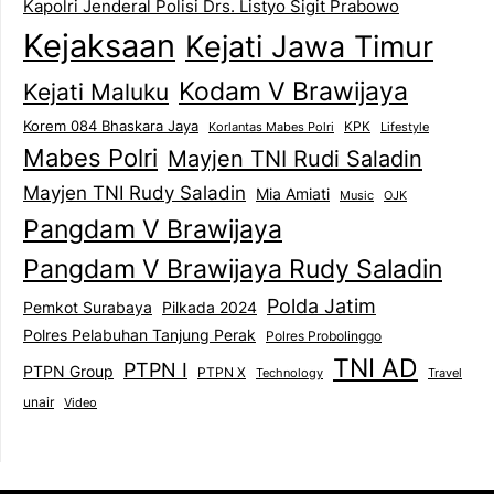
Kapolri Jenderal Polisi Drs. Listyo Sigit Prabowo
Kejaksaan
Kejati Jawa Timur
Kodam V Brawijaya
Kejati Maluku
Korem 084 Bhaskara Jaya
KPK
Lifestyle
Korlantas Mabes Polri
Mabes Polri
Mayjen TNI Rudi Saladin
Mayjen TNI Rudy Saladin
Mia Amiati
Music
OJK
Pangdam V Brawijaya
Pangdam V Brawijaya Rudy Saladin
Polda Jatim
Pemkot Surabaya
Pilkada 2024
Polres Pelabuhan Tanjung Perak
Polres Probolinggo
TNI AD
PTPN I
PTPN Group
PTPN X
Technology
Travel
unair
Video