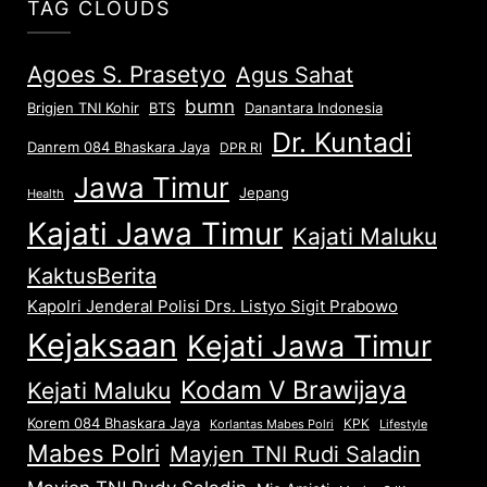
TAG CLOUDS
Agoes S. Prasetyo
Agus Sahat
bumn
Brigjen TNI Kohir
Danantara Indonesia
BTS
Dr. Kuntadi
Danrem 084 Bhaskara Jaya
DPR RI
Jawa Timur
Jepang
Health
Kajati Jawa Timur
Kajati Maluku
KaktusBerita
Kapolri Jenderal Polisi Drs. Listyo Sigit Prabowo
Kejaksaan
Kejati Jawa Timur
Kodam V Brawijaya
Kejati Maluku
Korem 084 Bhaskara Jaya
KPK
Lifestyle
Korlantas Mabes Polri
Mabes Polri
Mayjen TNI Rudi Saladin