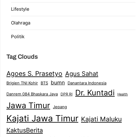
Lifestyle
Olahraga
Politik
Tag Clouds
Agoes S. Prasetyo
Agus Sahat
bumn
Brigjen TNI Kohir
Danantara Indonesia
BTS
Dr. Kuntadi
Danrem 084 Bhaskara Jaya
DPR RI
Health
Jawa Timur
Jepang
Kajati Jawa Timur
Kajati Maluku
KaktusBerita