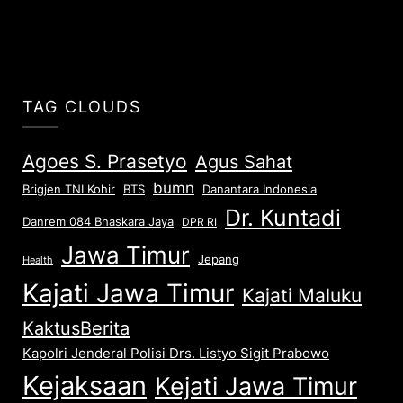
TAG CLOUDS
Agoes S. Prasetyo
Agus Sahat
bumn
Brigjen TNI Kohir
Danantara Indonesia
BTS
Dr. Kuntadi
Danrem 084 Bhaskara Jaya
DPR RI
Jawa Timur
Jepang
Health
Kajati Jawa Timur
Kajati Maluku
KaktusBerita
Kapolri Jenderal Polisi Drs. Listyo Sigit Prabowo
Kejaksaan
Kejati Jawa Timur