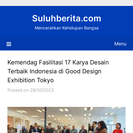
Skip
to
Suluhberita.com
content
Mencerahkan Kehidupan Bangsa
Menu
Kemendag Fasilitasi 17 Karya Desain
Terbaik Indonesia di Good Design
Exhibition Tokyo
Posted on 28/10/2023