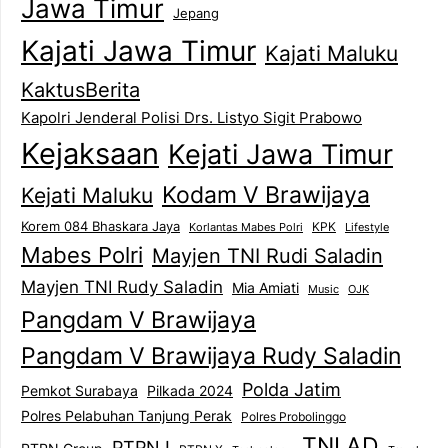
Jawa Timur
Jepang
Kajati Jawa Timur
Kajati Maluku
KaktusBerita
Kapolri Jenderal Polisi Drs. Listyo Sigit Prabowo
Kejaksaan
Kejati Jawa Timur
Kodam V Brawijaya
Kejati Maluku
Korem 084 Bhaskara Jaya
KPK
Lifestyle
Korlantas Mabes Polri
Mabes Polri
Mayjen TNI Rudi Saladin
Mayjen TNI Rudy Saladin
Mia Amiati
Music
OJK
Pangdam V Brawijaya
Pangdam V Brawijaya Rudy Saladin
Polda Jatim
Pemkot Surabaya
Pilkada 2024
Polres Pelabuhan Tanjung Perak
Polres Probolinggo
TNI AD
PTPN I