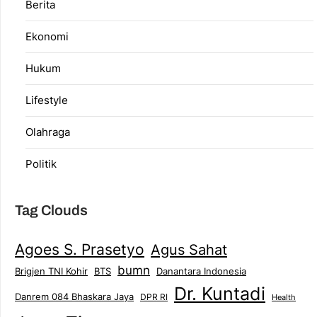
Berita
Ekonomi
Hukum
Lifestyle
Olahraga
Politik
Tag Clouds
Agoes S. Prasetyo
Agus Sahat
bumn
Brigjen TNI Kohir
Danantara Indonesia
BTS
Dr. Kuntadi
Danrem 084 Bhaskara Jaya
DPR RI
Health