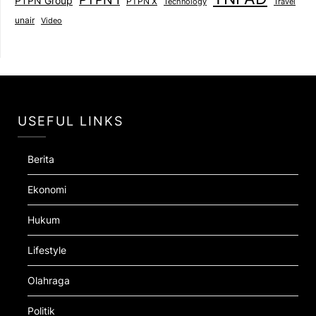
PTPN Group
PTPN X
Technology
Travel
unair
Video
USEFUL LINKS
Berita
Ekonomi
Hukum
Lifestyle
Olahraga
Politik