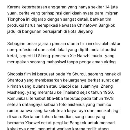
Karena keterbatasan anggaran yang hanya sekitar 14 juta
yuan, cerita yang terinspirasi dari kisah nyata para imigran
Tionghoa ini digarap dengan sangat detail, bahkan tim
produksi harus mereplikasi kawasan Chinatown Bangkok
jadul di bangunan bersejarah di kota Jieyang
Sebagian besar jajaran pemain utama film ini diisi oleh aktor
non-profesional dan seleb lokal yang dipilih melalui audisi
ketat, seperti Li Sitong-pemeran Xie Nanzhi muda- yang
merupakan seorang mahasiswi tanpa pengalaman akting
Sinopsis film ini berpusat pada Ye Shurou, seorang nenek di
Shantou yang membesarkan keluarganya berkat surat dan
kiriman uang bulanan atau Qiaopi dari suaminya, Zheng
Musheng, yang merantau ke Thailand sejak tahun 1950.
Komunikasi tersebut tiba-tiba terputus pada tahun 1978
setelah datangnya sebuah foto misterius yang memicu
rumor bahwa sang kakek telah kaya raya dan menikah lagi
di sana. Bertahun-tahun kemudian, sang cucu yang
bernama Xiaowei nekat pergi ke Bangkok untuk mencari
kakeknya demi menuntut warisan karena terlilit utang