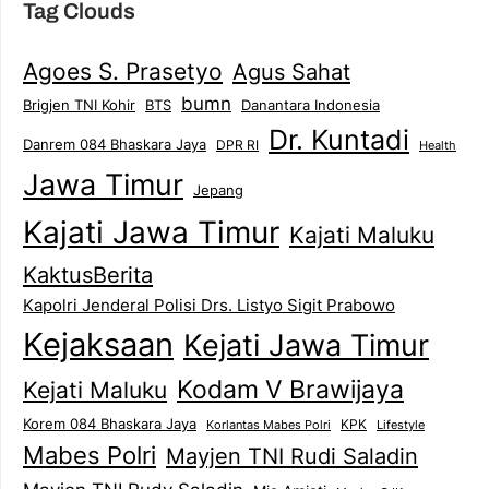
Tag Clouds
Agoes S. Prasetyo
Agus Sahat
bumn
Brigjen TNI Kohir
Danantara Indonesia
BTS
Dr. Kuntadi
Danrem 084 Bhaskara Jaya
DPR RI
Health
Jawa Timur
Jepang
Kajati Jawa Timur
Kajati Maluku
KaktusBerita
Kapolri Jenderal Polisi Drs. Listyo Sigit Prabowo
Kejaksaan
Kejati Jawa Timur
Kodam V Brawijaya
Kejati Maluku
Korem 084 Bhaskara Jaya
KPK
Lifestyle
Korlantas Mabes Polri
Mabes Polri
Mayjen TNI Rudi Saladin