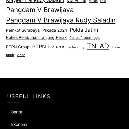
Mayjen TNI Rudy Saladin
Mia Amiati
Music
OJK
Pangdam V Brawijaya
Pangdam V Brawijaya Rudy Saladin
Polda Jatim
Pemkot Surabaya
Pilkada 2024
Polres Pelabuhan Tanjung Perak
Polres Probolinggo
TNI AD
PTPN I
PTPN Group
PTPN X
Technology
Travel
unair
Video
USEFUL LINKS
Berita
Ekonomi