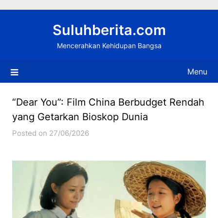
Skip
to
Suluhberita.com
content
Mencerahkan Kehidupan Bangsa
Menu
“Dear You”: Film China Berbudget Rendah
yang Getarkan Bioskop Dunia
Posted on 27/06/2026