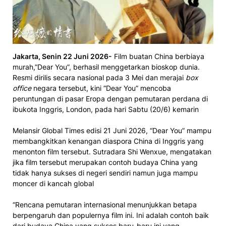
Jakarta, Senin 22 Juni 2026-
Film buatan China berbiaya
murah,”Dear You”, berhasil menggetarkan bioskop dunia.
Resmi dirilis secara nasional pada 3 Mei dan merajai
box
office
negara tersebut, kini “Dear You” mencoba
peruntungan di pasar Eropa dengan pemutaran perdana di
ibukota Inggris, London, pada hari Sabtu (20/6) kemarin
Melansir Global Times edisi 21 Juni 2026, “Dear You” mampu
membangkitkan kenangan diaspora China di Inggris yang
menonton film tersebut. Sutradara Shi Wenxue, mengatakan
jika film tersebut merupakan contoh budaya China yang
tidak hanya sukses di negeri sendiri namun juga mampu
moncer di kancah global
“Rencana pemutaran internasional menunjukkan betapa
berpengaruh dan populernya film ini. Ini adalah contoh baik
dari budaya China yang sukses baru-baru ini yang