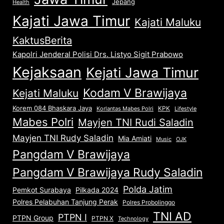
Jepang
Health
Kajati Jawa Timur
Kajati Maluku
KaktusBerita
Kapolri Jenderal Polisi Drs. Listyo Sigit Prabowo
Kejaksaan
Kejati Jawa Timur
Kodam V Brawijaya
Kejati Maluku
Korem 084 Bhaskara Jaya
KPK
Lifestyle
Korlantas Mabes Polri
Mabes Polri
Mayjen TNI Rudi Saladin
Mayjen TNI Rudy Saladin
Mia Amiati
Music
OJK
Pangdam V Brawijaya
Pangdam V Brawijaya Rudy Saladin
Polda Jatim
Pemkot Surabaya
Pilkada 2024
Polres Pelabuhan Tanjung Perak
Polres Probolinggo
TNI AD
PTPN I
PTPN Group
PTPN X
Technology