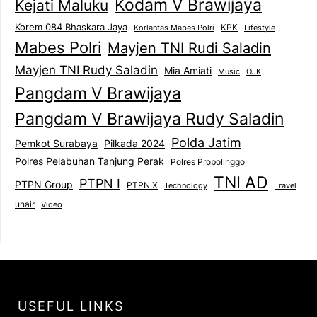
Kodam V Brawijaya
Kejati Maluku
Korem 084 Bhaskara Jaya
KPK
Lifestyle
Korlantas Mabes Polri
Mabes Polri
Mayjen TNI Rudi Saladin
Mayjen TNI Rudy Saladin
Mia Amiati
Music
OJK
Pangdam V Brawijaya
Pangdam V Brawijaya Rudy Saladin
Polda Jatim
Pemkot Surabaya
Pilkada 2024
Polres Pelabuhan Tanjung Perak
Polres Probolinggo
TNI AD
PTPN I
PTPN Group
PTPN X
Technology
Travel
unair
Video
USEFUL LINKS