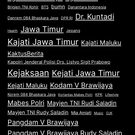
bumn
Brigjen TNI Kohir
Danantara Indonesia
BTS
Dr. Kuntadi
Danrem 084 Bhaskara Jaya
DPR RI
Jawa Timur
Jepang
Health
Kajati Jawa Timur
Kajati Maluku
KaktusBerita
Kapolri Jenderal Polisi Drs. Listyo Sigit Prabowo
Kejaksaan
Kejati Jawa Timur
Kodam V Brawijaya
Kejati Maluku
Korem 084 Bhaskara Jaya
KPK
Lifestyle
Korlantas Mabes Polri
Mabes Polri
Mayjen TNI Rudi Saladin
Mayjen TNI Rudy Saladin
Mia Amiati
Music
OJK
Pangdam V Brawijaya
Pangdam V Brawijaya Rudy Saladin