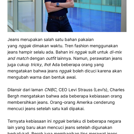
Jeans merupakan salah satu bahan pakaian
yang
nggak
dimakan waktu. Tren fashion menggunakan
jeans hampir selalu ada. Bahan ini
nggak
sulit untuk
di-mix
and match
dengan
outfit
lainnya. Namun, perawatan jeans
juga cukup
tricky
,
lho
! Ada beberapa orang yang
mengatakan bahwa jeans
nggak
boleh dicuci karena akan
mengubah warna dan bentuk awal.
Dilansir dari laman
CNBC
, CEO Levi Strauss (Levi’s), Charles
Bergh mengatakan bahwa ada beberapa kebiasaan orang
membersihkan jeans. Orang-orang Amerika cenderung
mencuci jeans setelah satu kali dipakai.
Ternyata kebiasaan ini
nggak
berlaku di beberapa negara
lain yang baru akan mencuci jeans setelah digunakan
berkali-kali. Bergh juga membagikan tips merawat jeans