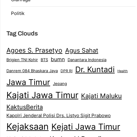
Politik
Tag Clouds
Agoes S. Prasetyo
Agus Sahat
bumn
Brigjen TNI Kohir
Danantara Indonesia
BTS
Dr. Kuntadi
Danrem 084 Bhaskara Jaya
DPR RI
Health
Jawa Timur
Jepang
Kajati Jawa Timur
Kajati Maluku
KaktusBerita
Kapolri Jenderal Polisi Drs. Listyo Sigit Prabowo
Kejaksaan
Kejati Jawa Timur