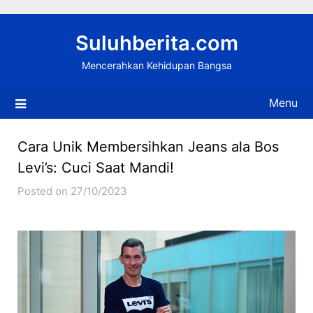
Skip
to
Suluhberita.com
content
Mencerahkan Kehidupan Bangsa
Menu
Cara Unik Membersihkan Jeans ala Bos
Levi’s: Cuci Saat Mandi!
Posted on 27/10/2023