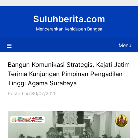
Skip
to
Suluhberita.com
content
Mencerahkan Kehidupan Bangsa
Menu
Bangun Komunikasi Strategis, Kajati Jatim
Terima Kunjungan Pimpinan Pengadilan
Tinggi Agama Surabaya
Posted on 30/07/2025