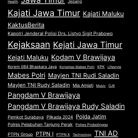
Jepang
Health
Kajati Jawa Timur
Kajati Maluku
KaktusBerita
Kapolri Jenderal Polisi Drs. Listyo Sigit Prabowo
Kejaksaan
Kejati Jawa Timur
Kodam V Brawijaya
Kejati Maluku
Korem 084 Bhaskara Jaya
KPK
Lifestyle
Korlantas Mabes Polri
Mabes Polri
Mayjen TNI Rudi Saladin
Mayjen TNI Rudy Saladin
Mia Amiati
Music
OJK
Pangdam V Brawijaya
Pangdam V Brawijaya Rudy Saladin
Polda Jatim
Pemkot Surabaya
Pilkada 2024
Polres Pelabuhan Tanjung Perak
Polres Probolinggo
TNI AD
PTPN I
PTPN Group
PTPN X
Technology