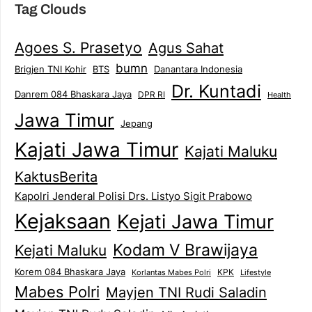
Tag Clouds
Agoes S. Prasetyo
Agus Sahat
bumn
Brigjen TNI Kohir
Danantara Indonesia
BTS
Dr. Kuntadi
Danrem 084 Bhaskara Jaya
DPR RI
Health
Jawa Timur
Jepang
Kajati Jawa Timur
Kajati Maluku
KaktusBerita
Kapolri Jenderal Polisi Drs. Listyo Sigit Prabowo
Kejaksaan
Kejati Jawa Timur
Kodam V Brawijaya
Kejati Maluku
Korem 084 Bhaskara Jaya
KPK
Lifestyle
Korlantas Mabes Polri
Mabes Polri
Mayjen TNI Rudi Saladin