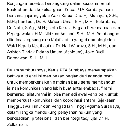
Kunjungan tersebut berlangsung dalam suasana penuh
keakraban dan kekeluargaan. Ketua PTA Surabaya hadir
bersama jajaran, yakni Wakil Ketua, Dra. Hj. Muhayah, S.H.,
M.H.; Panitera, Dr. H. Ma’sum Umar, S.H., M.H.; Sekretaris,
Dr. Naffi, S.Ag., M.H.; serta Kepala Bagian Perencanaan dan
Kepegawaian, H.M. Nidzom Anshori, S.H., M.H. Rombongan
diterima langsung oleh Kajati Jatim yang didampingi oleh
Wakil Kepala Kejati Jatim, Dr. Hari Wibowo, S.H., M.H., dan
Asisten Tindak Pidana Umum (Aspidum), Joko Budi
Darmawan, S.H., M.H.
Dalam sambutannya, Ketua PTA Surabaya menyampaikan
bahwa audiensi ini merupakan bagian dari agenda resmi
untuk memperkenalkan pimpinan baru serta membangun
jalinan komunikasi yang lebih kuat antarlembaga. “Kami
berharap, silaturahmi ini bisa menjadi awal yang baik untuk
memperkuat komunikasi dan koordinasi antara Kejaksaan
Tinggi Jawa Timur dan Pengadilan Tinggi Agama Surabaya,
dalam rangka mendukung pelayanan hukum yang
berkeadilan, profesional, dan berintegritas,” ujar Dr. H.
Zulkarnain.