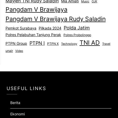
Mayjen TNI Rudy Saladin
Mia Amiati
Music
OJK
Pangdam V Brawijaya
Pangdam V Brawijaya Rudy Saladin
Polda Jatim
Pemkot Surabaya
Pilkada 2024
Polres Pelabuhan Tanjung Perak
Polres Probolinggo
TNI AD
PTPN I
PTPN Group
PTPN X
Technology
Travel
unair
Video
USEFUL LINKS
Berita
Ekonomi